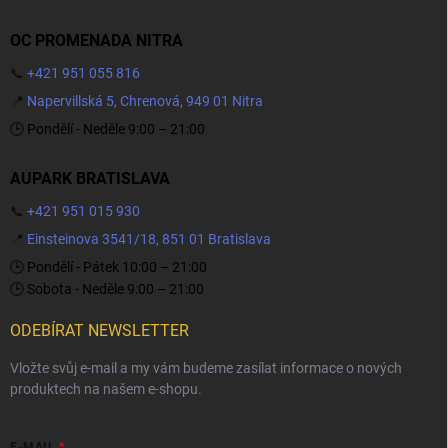
OC PROMENADA NITRA
📞
+421 951 055 816
📍
Napervillská 5, Chrenová, 949 01 Nitra
🕒 Pondělí - Neděle 9:00 – 21:00
AUPARK BRATISLAVA
📞
+421 951 015 930
📍
Einsteinova 3541/18, 851 01 Bratislava
🕒 Pondělí - Pátek 10:00 – 21:00
🕒 Sobota - Neděle 9:00 – 21:00
ODEBÍRAT NEWSLETTER
Vložte svůj e-mail a my vám budeme zasílat informace o nových
produktech na našem e-shopu.
E-MAIL