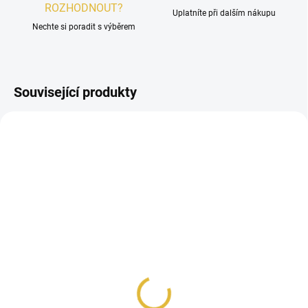
ROZHODNOUT?
Uplatníte při dalším nákupu
Nechte si poradit s výběrem
Související produkty
UNISEX
DÁMSKÉ
SKLADEM
SKLADEM
VZOREK - Afnan 9 AM
Afnan 9 AM Dive EDP
48 Kč
100 ml
Měrná
48 Kč / 1 ml
887 Kč
cena: