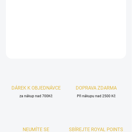
Afnan 9 AM
je svěží, kořeněně-aromatická vůně, která probouzí
energii a styl nového dne. V úvodu zaujme kombinací šťavnaté
mandarinky a pikantního růžového pepře. Srdce vůně rozkvétá
levandulí, růží a svěžím zeleným jablkem, zatímco dřevitý základ s
pižmem a pačuli dodává hloubku a eleganci.
DETAILNÍ INFORMACE
ZEPTAT SE
HLÍDAT
DÁREK K OBJEDNÁVCE
DOPRAVA ZDARMA
za nákup nad 700Kč
Při nákupu nad 2500 Kč
NEUMÍTE SE
SBÍREJTE ROYAL POINTS