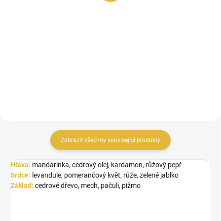
Do košíku
Do košíku
Afnan 9AM je svěží, kořeněně-
Inspirováno Bleu de Chanel.
aromatická vůně, která probouzí
Afnan 9AM Dive je svěží a
energii a styl nového dne. V
moderní vůně, která v sobě
úvodu...
spojuje...
Zobrazit všechny související produkty
Hlava:
mandarinka, cedrový olej, kardamon, růžový pepř
Srdce:
levandule, pomerančový květ, růže, zelené jablko
Základ:
cedrové dřevo, mech, pačuli, pižmo