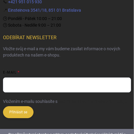
📞
+421 951 015 930
📍
Einsteinova 3541/18, 851 01 Bratislava
🕒 Pondělí - Pátek 10:00 – 21:00
🕒 Sobota - Neděle 9:00 – 21:00
ODEBÍRAT NEWSLETTER
Vložte svůj e-mail a my vám budeme zasílat informace o nových
produktech na našem e-shopu.
E-MAIL
Vložením e-mailu souhlasíte s
podmínkami ochrany osobních údajů
Přihlásit se