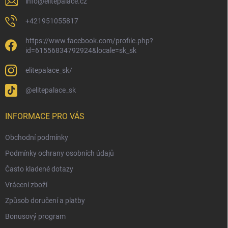
info
@
elitepalace.cz
+421951055817
https://www.facebook.com/profile.php?
id=61556834792924&locale=sk_sk
elitepalace_sk/
@elitepalace_sk
INFORMACE PRO VÁS
Obchodní podmínky
Podmínky ochrany osobních údajů
Často kladené dotazy
Vrácení zboží
Způsob doručení a platby
Bonusový program