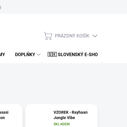
platby
Bonusový program
Kontakty
Elite Palace Creator P
PRÁZDNÝ KOŠÍK
NÁKUPNÍ
KOŠÍK
MY
DOPLŇKY
🇸🇰 SLOVENSKÝ E-SHOP
asasi
VZOREK - Rayhaan
don
Jungle Vibe
SKLADEM