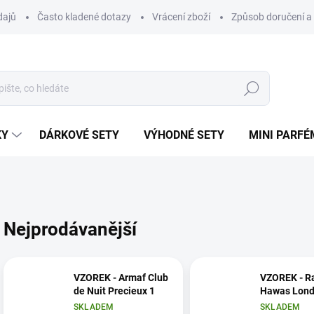
dajů
Často kladené dotazy
Vrácení zboží
Způsob doručení a 
Hledat
KY
DÁRKOVÉ SETY
VÝHODNÉ SETY
MINI PARFÉ
Nejprodávanější
VZOREK - Armaf Club
VZOREK - R
de Nuit Precieux 1
Hawas Lon
SKLADEM
SKLADEM