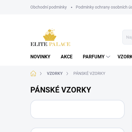
Přejít
Obchodní podmínky
Podmínky ochrany osobních ú
na
obsah
NOVINKY
AKCE
PARFUMY
VZOR
Domů
VZORKY
PÁNSKÉ VZORKY
PÁNSKÉ VZORKY
P
o
s
t
r