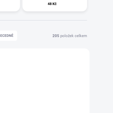
48 Kč
205
položek celkem
BECEDNĚ
PÁNSKÉ
KLADEM
SKLADEM
VZOREK - Rayhaan