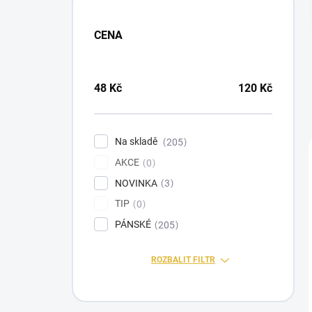
a
n
CENA
n
í
p
a
48
Kč
120
Kč
n
e
l
Na skladě
205
AKCE
0
NOVINKA
3
TIP
0
PÁNSKÉ
205
ROZBALIT FILTR