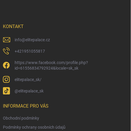
á
p
a
t
í
KONTAKT
info
@
elitepalace.cz
+421951055817
https://www.facebook.com/profile.php?
id=61556834792924&locale=sk_sk
elitepalace_sk/
@elitepalace_sk
INFORMACE PRO VÁS
Obchodní podmínky
Podmínky ochrany osobních údajů