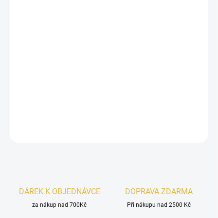
13.8.2026
−
+
Přidat do košíku
Rasasi Hawas Fire For Him
je energická, svěží a smyslná vůně pro
moderního muže. Spojuje aromatickou
šalvěj, mořské tóny
a
jasmín
s hřejivým závěrem
ambry
a
minerálů
. Výrazná vůně, která
zanechá stopu.
DETAILNÍ INFORMACE
ZEPTAT SE
HLÍDAT
DÁREK K OBJEDNÁVCE
DOPRAVA ZDARMA
za nákup nad 700Kč
Při nákupu nad 2500 Kč