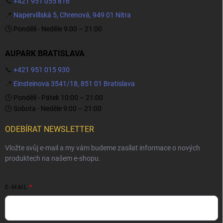
📞
+421 951 055 816
📍
Napervillská 5, Chrenová, 949 01 Nitra
🕒 Pondělí - Neděle 9:00 – 21:00
AUPARK BRATISLAVA
📞
+421 951 015 930
📍
Einsteinova 3541/18, 851 01 Bratislava
🕒 Pondělí - Pátek 10:00 – 21:00
🕒 Sobota - Neděle 9:00 – 21:00
ODEBÍRAT NEWSLETTER
Vložte svůj e-mail a my vám budeme zasílat informace o nových
produktech na našem e-shopu.
E-MAIL