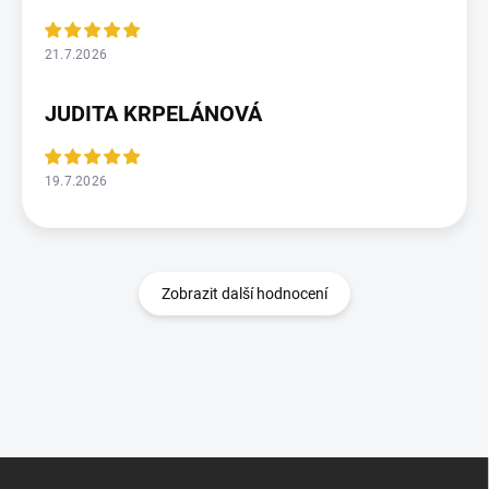
21.7.2026
JUDITA KRPELÁNOVÁ
19.7.2026
Zobrazit další hodnocení
Z