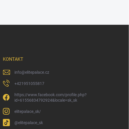
Z
á
p
a
t
í
KONTAKT
info
@
elitepalace.cz
+421951055817
https://www.facebook.com/profile.php?
id=61556834792924&locale=sk_sk
elitepalace_sk/
@elitepalace_sk