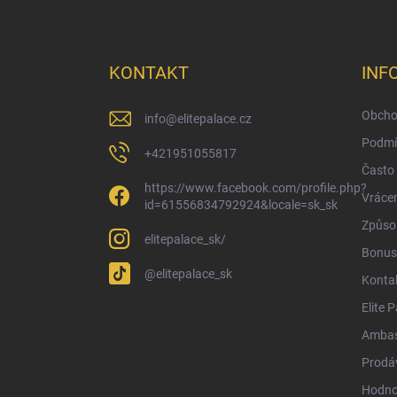
Z
á
p
a
KONTAKT
INF
t
í
Obcho
info
@
elitepalace.cz
Podmí
+421951055817
Často 
https://www.facebook.com/profile.php?
Vrácen
id=61556834792924&locale=sk_sk
Způsob
elitepalace_sk/
Bonus
@elitepalace_sk
Konta
Elite 
Ambas
Prodá
Hodno