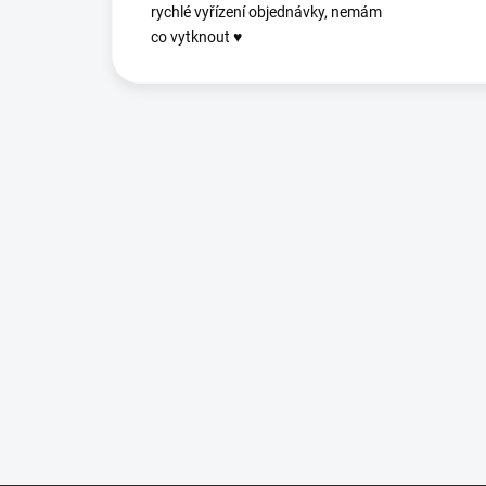
rychlé vyřízení objednávky, nemám
co vytknout ♥️