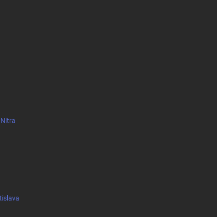
 Nitra
tislava