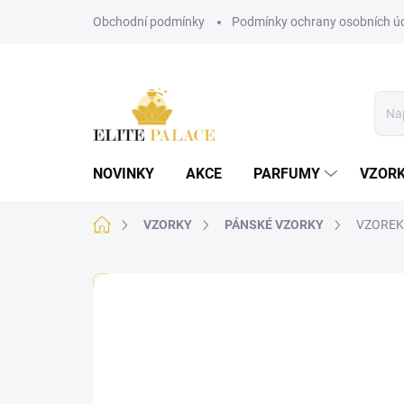
Přejít
Obchodní podmínky
Podmínky ochrany osobních ú
na
obsah
NOVINKY
AKCE
PARFUMY
VZOR
Domů
VZORKY
PÁNSKÉ VZORKY
VZOREK 
🏷️ Každý vzorek je označen nálepkou s názvem parf
Neohodnoceno
Podrobnosti hodnoce
PÁNSKÉ