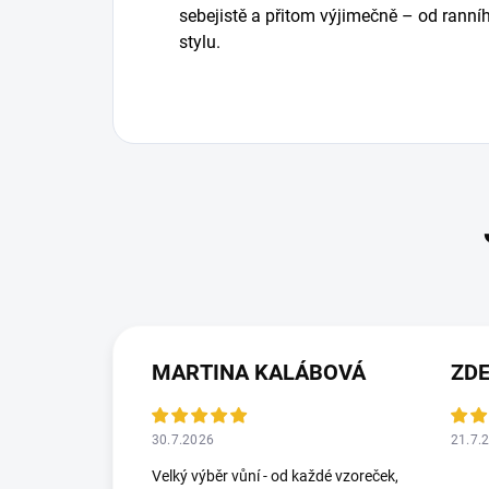
sebejistě a přitom výjimečně – od rann
stylu.
MARTINA KALÁBOVÁ
ZDE
30.7.2026
21.7.
Velký výběr vůní - od každé vzoreček,