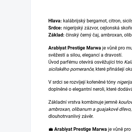
Hlava:
kalábrijský bergamot, citron, sic
Srdce:
nigerijský zázvor, cejlonská skořic
Základ:
čínský černý čaj, ambroxan, ol
Arabiyat Prestige Marwa
je vůně pro m
svěžestí a silou, elegancí a dravostí.
Úvod parfému otevírá osvěžující trio
Kal
sicilského pomeranče
, které přinášejí ok
V srdci se rozvíjejí kořeněné tóny
nigerij
doplněné o elegantní neroli, které dodáv
Základní vrstva kombinuje jemně
kouřov
ambroxan, olibanum a guajakové dřevo
dlouhotrvanlivý závěr.
💼
Arabiyat Prestige Marwa
je vůně pro