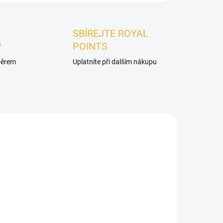
SBÍREJTE ROYAL
?
POINTS
ýběrem
Uplatníte při dalším nákupu
DÁMSKÉ
ADEM
SKLADEM