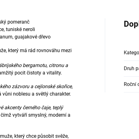
ilský pomeranč
Dop
e, tuniské neroli
ibanum, guajakové dřevo
uže, který má rád rovnováhu mezi
Katego
ábrijského bergamotu, citronu a
Druh 
amžitý pocit čistoty a vitality.
Roční 
ského zázvoru a cejlonské skořice,
á vůni noblesu a světlý charakter.
é akcenty černého čaje, teplý
, čímž vytváří smyslný, moderní a
 muže, který chce působit svěže,