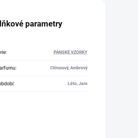
lňkové parametry
rie
:
PÁNSKÉ VZORKY
parfumu
:
Citrusový, Ambrový
období
:
Léto, Jaro