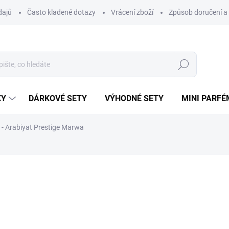
dajů
Často kladené dotazy
Vrácení zboží
Způsob doručení a 
Hledat
KY
DÁRKOVÉ SETY
VÝHODNÉ SETY
MINI PARFÉ
- Arabiyat Prestige Marwa
ému.
ní
ZNAČKA:
ARABIYAT
48 Kč