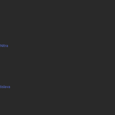
 Nitra
tislava