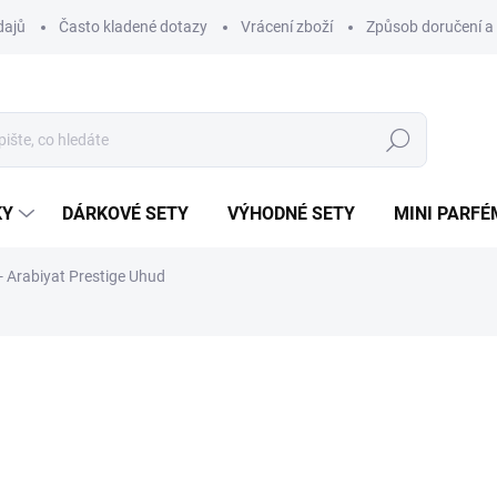
dajů
Často kladené dotazy
Vrácení zboží
Způsob doručení a 
Hledat
KY
DÁRKOVÉ SETY
VÝHODNÉ SETY
MINI PARFÉ
 Arabiyat Prestige Uhud
ému.
ní
ZNAČKA:
ARABIYAT
48 Kč