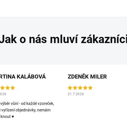
RTINA KALÁBOVÁ
ZDENĚK MILER
2026
21.7.2026
 výběr vůní - od každé vzoreček,
é vyřízení objednávky, nemám
tknout ♥️