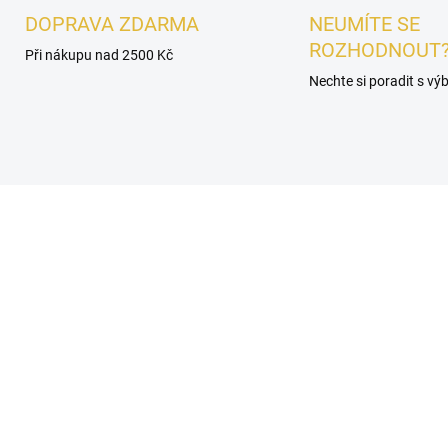
DOPRAVA ZDARMA
NEUMÍTE SE
ROZHODNOUT
Při nákupu nad 2500 Kč
Nechte si poradit s v
PÁNSKÉ
SKLADEM
SKL
OREK - Arabiyat
VZOREK - Arabiyat