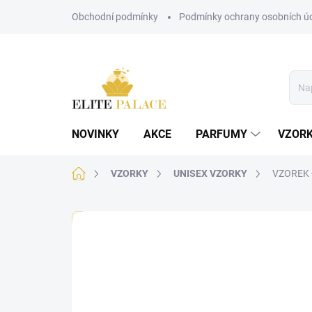
Přejít
Obchodní podmínky
Podmínky ochrany osobních ú
na
obsah
NOVINKY
AKCE
PARFUMY
VZOR
Domů
VZORKY
UNISEX VZORKY
VZOREK -
🏷️ Každý vzorek je označen nálepkou s názvem parf
Neohodnoceno
Podrobnosti hodnoce
UNISEX