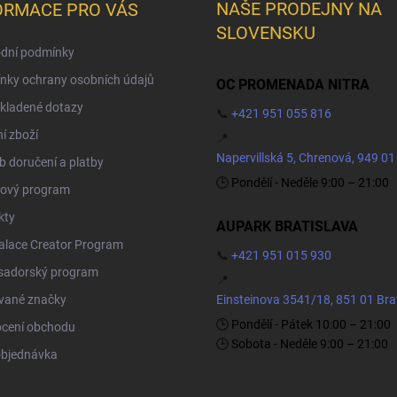
NAŠE PRODEJNY NA
ORMACE PRO VÁS
SLOVENSKU
dní podmínky
nky ochrany osobních údajů
OC PROMENADA NITRA
kladené dotazy
📞
+421 951 055 816
í zboží
📍
Napervillská 5, Chrenová, 949 01
 doručení a platby
🕒 Pondělí - Neděle 9:00 – 21:00
ový program
kty
AUPARK BRATISLAVA
Palace Creator Program
📞
+421 951 015 930
adorský program
📍
vané značky
Einsteinova 3541/18, 851 01 Bra
🕒 Pondělí - Pátek 10:00 – 21:00
cení obchodu
🕒 Sobota - Neděle 9:00 – 21:00
objednávka