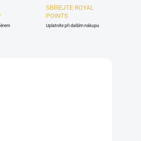
SBÍREJTE ROYAL
?
POINTS
ýběrem
Uplatníte při dalším nákupu
DÁMSKÉ
ADEM
SKLADEM
VZOREK - Arabiyat