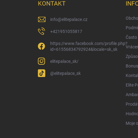
a
KONTAKT
INF
t
í
Obcho
info
@
elitepalace.cz
Podmí
+421951055817
Často 
https://www.facebook.com/profile.php?
Vrácen
id=61556834792924&locale=sk_sk
Způsob
elitepalace_sk/
Bonus
@elitepalace_sk
Konta
Elite 
Ambas
Prodá
Hodno
Moje 