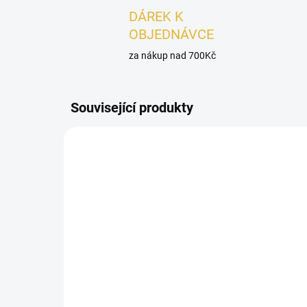
DÁREK K
OBJEDNÁVCE
za nákup nad 700Kč
Související produkty
UNISEX
UNISEX
SKLADEM
Arabiyat Prestige Uhud
VZ