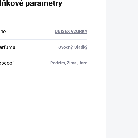
lňkové parametry
rie
:
UNISEX VZORKY
parfumu
:
Ovocný, Sladký
období
:
Podzim, Zima, Jaro