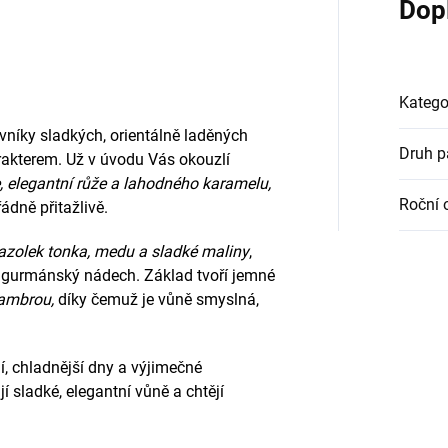
Dop
Katego
ovníky sladkých, orientálně laděných
Druh 
kterem. Už v úvodu Vás okouzlí
 elegantní růže a lahodného karamelu,
Roční 
ádně přitažlivě.
azolek tonka, medu a sladké maliny
,
 gurmánský nádech. Základ tvoří jemné
 ambrou,
díky čemuž je vůně smyslná,
í, chladnější dny a výjimečné
ují sladké, elegantní vůně a chtějí