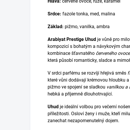
Hlava:
červené ovoce, růže, karamel
Srdce:
fazole tonka, med, malina
Základ:
pižmo, vanilka, ambra
Arabiyat Prestige Uhud
je vůně pro mil
kompozicí s bohatým a návykovým chara
kombinace šťavnatého
červeného ovoce,
která působí romanticky, sladce a mimoř
V srdci parfému se rozvíjí hřejivá směs
f
které vůni dodávají krémovou hloubku a
pižmo ve spojení se sladkou
vanilkou a
hebká a příjemně dlouhotrvající.
Uhud
je ideální volbou pro večerní nošen
příležitosti. Osloví ženy i muže, kteří mil
zanechat nezapomenutelný dojem.