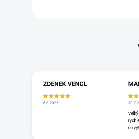
ZDENEK VENCL
MA
6.8.2026
30.7.
Velký
rychl
co vy