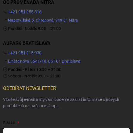
OC PROMENADA NITRA
📞
+421 951 055 816
📍
Napervillská 5, Chrenová, 949 01 Nitra
🕒 Pondělí - Neděle 9:00 – 21:00
AUPARK BRATISLAVA
📞
+421 951 015 930
📍
Einsteinova 3541/18, 851 01 Bratislava
🕒 Pondělí - Pátek 10:00 – 21:00
🕒 Sobota - Neděle 9:00 – 21:00
ODEBÍRAT NEWSLETTER
Vložte svůj e-mail a my vám budeme zasílat informace o nových
produktech na našem e-shopu.
E-MAIL