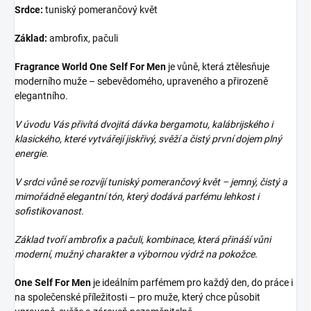
Srdce:
tuniský pomerančový květ
Základ:
ambrofix, pačuli
Fragrance World One Self For Men
je vůně, která ztělesňuje
moderního muže – sebevědomého, upraveného a přirozeně
elegantního.
V
úvodu Vás přivítá dvojitá dávka bergamotu, kalábrijského i
klasického, které vytvářejí jiskřivý, svěží a čistý první dojem plný
energie.
V srdci vůně se rozvíjí tuniský pomerančový květ – jemný, čistý a
mimořádně elegantní tón, který dodává parfému lehkost i
sofistikovanost.
Základ tvoří ambrofix a pačuli, kombinace, která přináší vůni
moderní, mužný charakter a výbornou výdrž na pokožce.
One Self For Men
je ideálním parfémem pro každý den, do práce i
na společenské příležitosti – pro muže, který chce působit