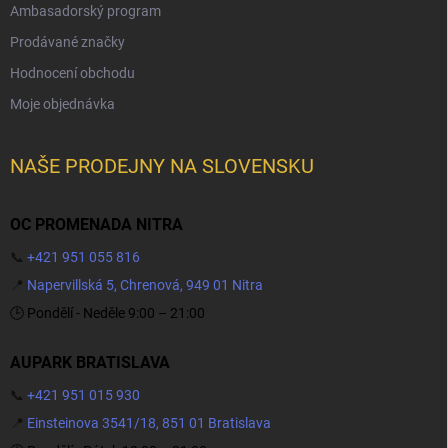
Ambasadorský program
Prodávané značky
Hodnocení obchodu
Moje objednávka
NAŠE PRODEJNY NA SLOVENSKU
OC PROMENADA NITRA
📞
+421 951 055 816
📍
Napervillská 5, Chrenová, 949 01 Nitra
🕒 Pondělí - Neděle 9:00 – 21:00
AUPARK BRATISLAVA
📞
+421 951 015 930
📍
Einsteinova 3541/18, 851 01 Bratislava