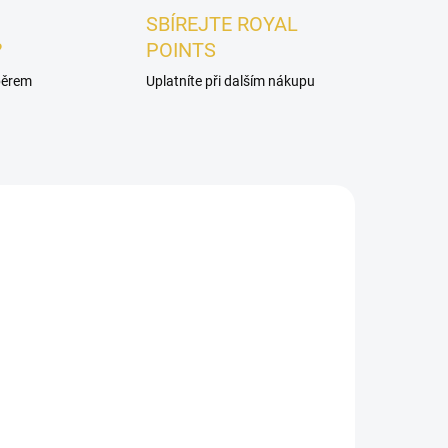
SBÍREJTE ROYAL
?
POINTS
ýběrem
Uplatníte při dalším nákupu
UNISEX
ADEM
SKLADEM
nue
VZOREK - French Avenue