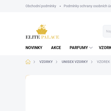
Přejít
Obchodní podmínky
Podmínky ochrany osobních ú
na
obsah
NOVINKY
AKCE
PARFUMY
VZOR
Domů
VZORKY
UNISEX VZORKY
VZOREK -
🏷️ Každý vzorek je označen nálepkou s názvem parf
Neohodnoceno
Podrobnosti hodnoce
UNISEX