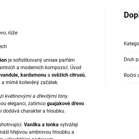
Dop
vo, růže
Katego
mech
Druh 
tion
je sofistikovaný unisex parfém
gantních a moderních kompozicí. Úvod
evandule, kardamonu
a
svěžích citrusů
,
Roční 
ý a mírně kořeněný začátek.
i květinovými a dřevitými tóny
.
nou eleganci, zatímco
guajakové dřevo
ni dodává charakter a hloubku.
hotrvající.
Vanilka a tonka
vytvářejí
náší hřejivou ambrovou hloubku a