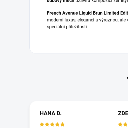
dubový mech
uzavírá kompozici zemitý
French Avenue Liquid Brun Limited Edit
moderní luxus, eleganci a výraznou, ale 
speciální příležitosti.
HANA D.
ZD