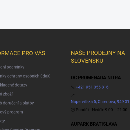
NAŠE PRODEJNY NA
ORMACE PRO VÁS
SLOVENSKU
dní podmínky
nky ochrany osobních údajů
OC PROMENADA NITRA
kladené dotazy
📞
+421 951 055 816
í zboží
📍
Napervillská 5, Chrenová, 949 01
 doručení a platby
🕒 Pondělí - Neděle 9:00 – 21:00
ový program
kty
AUPARK BRATISLAVA
Palace Creator Program