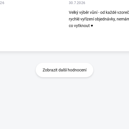
026
30.7.2026
Velký výběr vůní - od každé vzoreč
rychlé vyřízení objednávky, nemá
co vytknout ♥️
Zobrazit další hodnocení