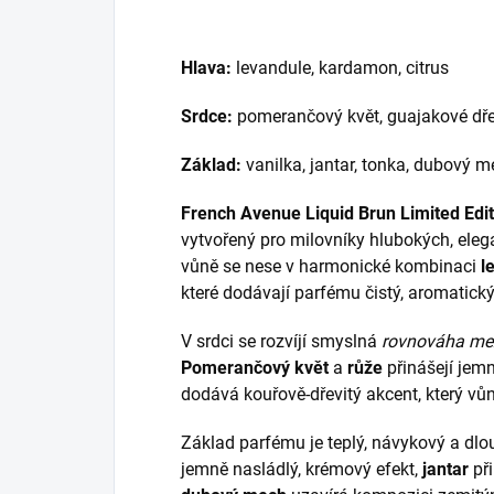
Hlava:
levandule, kardamon, citrus
Srdce:
pomerančový květ, guajakové dře
Základ:
vanilka, jantar, tonka, dubový 
French Avenue Liquid Brun Limited Edi
vytvořený pro milovníky hlubokých, ele
vůně se nese v harmonické kombinaci
l
které dodávají parfému čistý, aromatick
V srdci se rozvíjí smyslná
rovnováha mez
Pomerančový květ
a
růže
přinášejí jem
dodává kouřově-dřevitý akcent, který vů
Základ parfému je teplý, návykový a dlou
jemně nasládlý, krémový efekt,
jantar
při