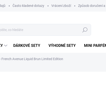
dajů
Často kladené dotazy
Vrácení zboží
Způsob doručení a 
Hledat
KY
DÁRKOVÉ SETY
VÝHODNÉ SETY
MINI PARFÉ
 French Avenue Liquid Brun Limited Edition
ému.
ní
ZNAČKA:
FRENCH AVENUE
48 Kč