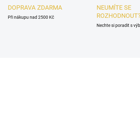
DOPRAVA ZDARMA
NEUMÍTE SE
ROZHODNOUT
Při nákupu nad 2500 Kč
Nechte si poradit s v
É
UNISEX
SKLADEM
SKL
OREK - French Avenue
VZOREK - French Ave