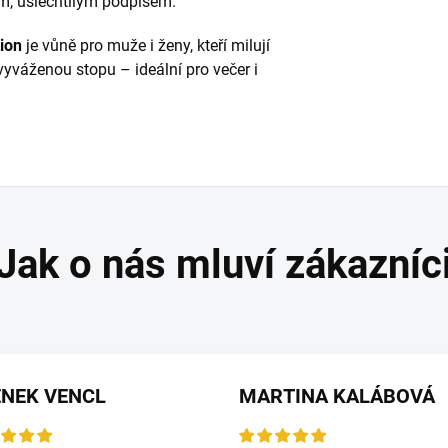
m, ušlechtilým podpisem.
ion
je vůně pro muže i ženy, kteří milují
vyváženou stopu – ideální pro večer i
ENEK VENCL
MARTINA KALÁBOVÁ