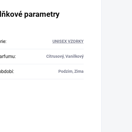
lňkové parametry
rie
:
UNISEX VZORKY
parfumu
:
Citrusový, Vanilkový
období
:
Podzim, Zima