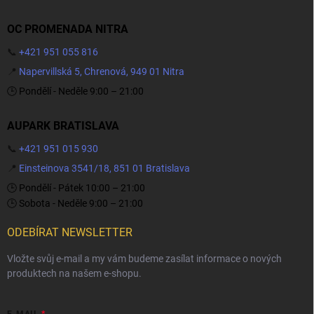
OC PROMENADA NITRA
📞
+421 951 055 816
📍
Napervillská 5, Chrenová, 949 01 Nitra
🕒 Pondělí - Neděle 9:00 – 21:00
AUPARK BRATISLAVA
📞
+421 951 015 930
📍
Einsteinova 3541/18, 851 01 Bratislava
🕒 Pondělí - Pátek 10:00 – 21:00
🕒 Sobota - Neděle 9:00 – 21:00
ODEBÍRAT NEWSLETTER
Vložte svůj e-mail a my vám budeme zasílat informace o nových
produktech na našem e-shopu.
E-MAIL