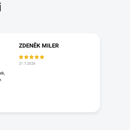
ZDENĚK MILER
21.7.2026
ek,
m