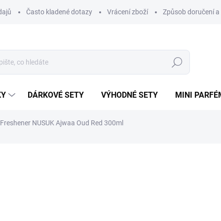
dajů
Často kladené dotazy
Vrácení zboží
Způsob doručení a 
Hledat
KY
DÁRKOVÉ SETY
VÝHODNÉ SETY
MINI PARFÉ
r Freshener NUSUK Ajwaa Oud Red 300ml
ní
ZNAČKA:
NUSUK
143 Kč
Měrná
SKLADEM
cena:
MŮŽEME DORUČIT DO:
13.8.2