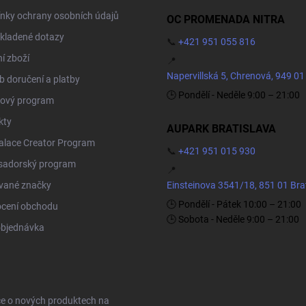
nky ochrany osobních údajů
OC PROMENADA NITRA
kladené dotazy
📞
+421 951 055 816
í zboží
📍
Napervillská 5, Chrenová, 949 01
 doručení a platby
🕒 Pondělí - Neděle 9:00 – 21:00
ový program
kty
AUPARK BRATISLAVA
Palace Creator Program
📞
+421 951 015 930
adorský program
📍
vané značky
Einsteinova 3541/18, 851 01 Bra
🕒 Pondělí - Pátek 10:00 – 21:00
cení obchodu
🕒 Sobota - Neděle 9:00 – 21:00
objednávka
ce o nových produktech na