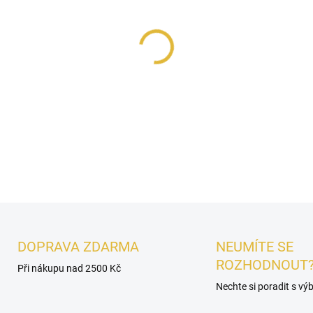
−
+
Osvěžovač vzduchu
NUSUK 
oázu. Jiskřivý
pepř
a hřejivá
romantickou
růží
a elegantn
santalového dřeva
a
benzoi
DETAILNÍ INFORMACE
DOPRAVA ZDARMA
NEUMÍTE SE
ROZHODNOUT
Při nákupu nad 2500 Kč
Nechte si poradit s v