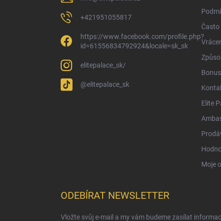
Podmí
+421951055817
Často 
https://www.facebook.com/profile.php?
Vrácen
id=61556834792924&locale=sk_sk
Způsob
elitepalace_sk/
Bonus
@elitepalace_sk
Konta
Elite 
Ambas
Prodá
Hodno
Moje 
ODEBÍRAT NEWSLETTER
Vložte svůj e-mail a my vám budeme zasílat informa