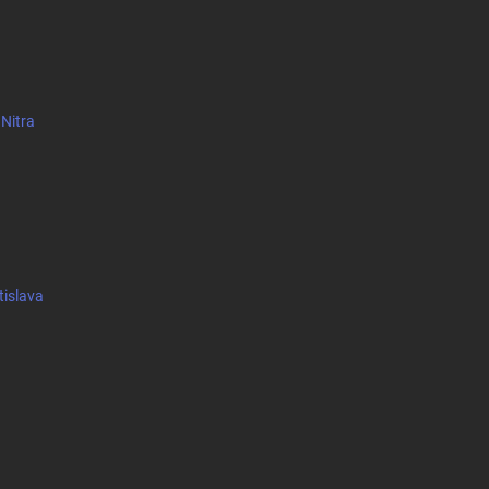
 Nitra
tislava