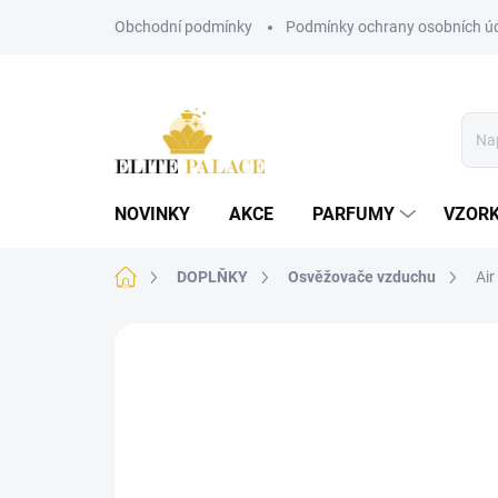
Přejít
Obchodní podmínky
Podmínky ochrany osobních ú
na
obsah
NOVINKY
AKCE
PARFUMY
VZOR
Domů
DOPLŇKY
Osvěžovače vzduchu
Ai
Neohodnoceno
Podrobnosti hodnoce