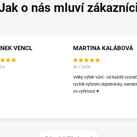
ENEK VENCL
MARTINA KALÁBOVÁ
026
30.7.2026
Velký výběr vůní - od každé vzoreč
rychlé vyřízení objednávky, nemá
co vytknout ♥️