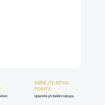
Přidat do košíku
Ajwaa Oud Red
přemění váš domov na orientální
skořice
se spojují s opojným
ylang-ylang
,
ím
jasmínem
. Smyslný základ
pižma,
nu
dodává vůni hloubku a luxusní nádech.
ZEPTAT SE
HLÍDAT
SBÍREJTE ROYAL
?
POINTS
ýběrem
Uplatníte při dalším nákupu