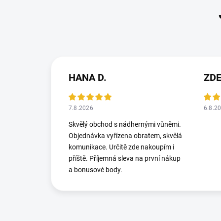
HANA D.
ZD
7.8.2026
6.8.2
Skvělý obchod s nádhernými vůněmi.
Objednávka vyřízena obratem, skvělá
komunikace. Určitě zde nakoupím i
příště. Příjemná sleva na první nákup
a bonusové body.