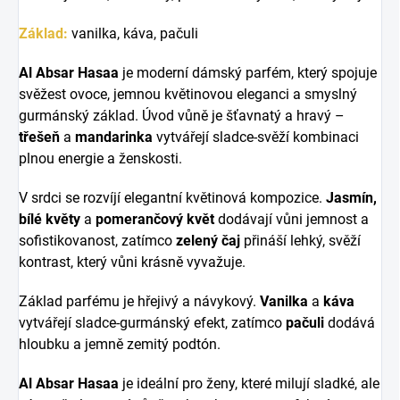
Základ:
vanilka, káva, pačuli
Al Absar Hasaa
je moderní dámský parfém, který spojuje
svěžest ovoce, jemnou květinovou eleganci a smyslný
gurmánský základ. Úvod vůně je šťavnatý a hravý –
třešeň
a
mandarinka
vytvářejí sladce-svěží kombinaci
plnou energie a ženskosti.
V srdci se rozvíjí elegantní květinová kompozice.
Jasmín,
bílé květy
a
pomerančový květ
dodávají vůni jemnost a
sofistikovanost, zatímco
zelený čaj
přináší lehký, svěží
kontrast, který vůni krásně vyvažuje.
Základ parfému je hřejivý a návykový.
Vanilka
a
káva
vytvářejí sladce-gurmánský efekt, zatímco
pačuli
dodává
hloubku a jemně zemitý podtón.
Al Absar Hasaa
je ideální pro ženy, které milují sladké, ale