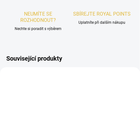
NEUMÍTE SE
SBÍREJTE ROYAL POINTS
ROZHODNOUT?
Uplatníte při dalším nákupu
Nechte si poradit s výběrem
Související produkty
UNISEX
UNISEX
SKLADEM
SKLADEM
Al Absar Melted Glaze
Al Absar Divine Muhit
EDP 100ml
EDP 100ml