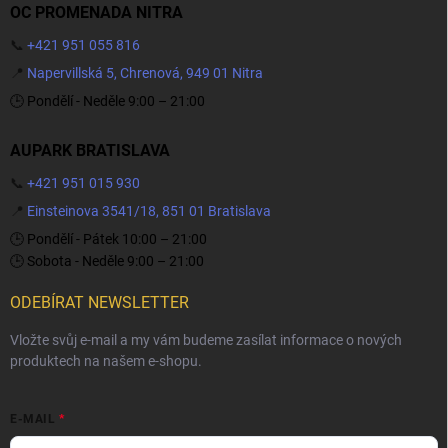
OC PROMENADA NITRA
📞
+421 951 055 816
📍
Napervillská 5, Chrenová, 949 01 Nitra
🕒 Pondělí - Neděle 9:00 – 21:00
AUPARK BRATISLAVA
📞
+421 951 015 930
📍
Einsteinova 3541/18, 851 01 Bratislava
🕒 Pondělí - Pátek 10:00 – 21:00
🕒 Sobota - Neděle 9:00 – 21:00
ODEBÍRAT NEWSLETTER
Vložte svůj e-mail a my vám budeme zasílat informace o nových
produktech na našem e-shopu.
E-MAIL