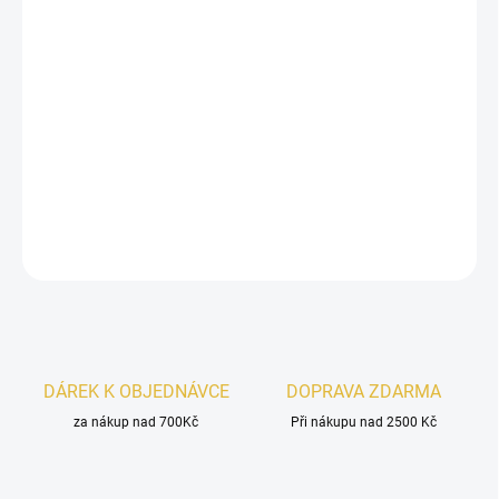
Inspirováno
Black Opium Over Red Yves Saint Laurent.
Al Absar Hasaa
je ženská vůně se šťavnatým
ovocným
úvodem
, jemně
květinovým srdcem
a hřejivým
vanilkovo-kávovým základem
. Elegantní, sladká a velmi
přitažlivá.
DETAILNÍ INFORMACE
ZEPTAT SE
HLÍDAT
DÁREK K OBJEDNÁVCE
DOPRAVA ZDARMA
za nákup nad 700Kč
Při nákupu nad 2500 Kč