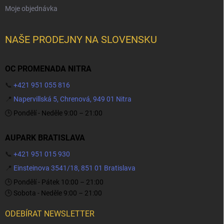
Moje objednávka
NAŠE PRODEJNY NA SLOVENSKU
OC PROMENADA NITRA
📞
+421 951 055 816
📍
Napervillská 5, Chrenová, 949 01 Nitra
🕒 Pondělí - Neděle 9:00 – 21:00
AUPARK BRATISLAVA
📞
+421 951 015 930
📍
Einsteinova 3541/18, 851 01 Bratislava
🕒 Pondělí - Pátek 10:00 – 21:00
🕒 Sobota - Neděle 9:00 – 21:00
ODEBÍRAT NEWSLETTER