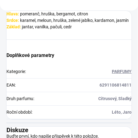
Hlava:
pomeranč, hruška, bergamot, citron
Srdce:
karamel, meloun, hruška, zelené jablko, kardamon, jasmín
Základ:
jantar, vanilka, pačuli, cedr
Doplňkové parametry
Kategorie
:
PARFUMY
EAN
:
6291106814811
Druh parfumu
:
Citrusový, Sladký
Roční období
:
Léto, Jaro
Diskuze
Buďte první, kdo napíše příspěvek k této položce.