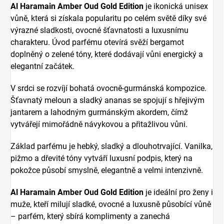
Al Haramain Amber Oud Gold Edition
je ikonická unisex
vůně, která si získala popularitu po celém světě díky své
výrazné sladkosti, ovocné šťavnatosti a luxusnímu
charakteru. Úvod parfému otevírá svěží bergamot
doplněný o zelené tóny, které dodávají vůni energický a
elegantní začátek.
V srdci se rozvíjí bohatá ovocně-gurmánská kompozice.
Šťavnatý meloun a sladký ananas se spojují s hřejivým
jantarem a lahodným gurmánským akordem, čímž
vytvářejí mimořádně návykovou a přitažlivou vůni.
Základ parfému je hebký, sladký a dlouhotrvající. Vanilka,
pižmo a dřevité tóny vytváří luxusní podpis, který na
pokožce působí smyslně, elegantně a velmi intenzivně.
Al Haramain Amber Oud Gold Edition
je ideální pro ženy i
muže, kteří milují sladké, ovocné a luxusně působící vůně
– parfém, který sbírá komplimenty a zanechá