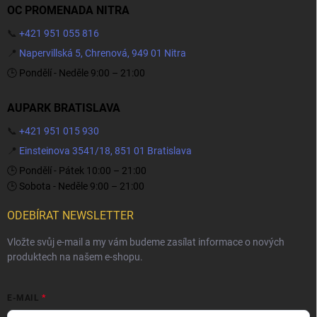
OC PROMENADA NITRA
📞
+421 951 055 816
📍
Napervillská 5, Chrenová, 949 01 Nitra
🕒 Pondělí - Neděle 9:00 – 21:00
AUPARK BRATISLAVA
📞
+421 951 015 930
📍
Einsteinova 3541/18, 851 01 Bratislava
🕒 Pondělí - Pátek 10:00 – 21:00
🕒 Sobota - Neděle 9:00 – 21:00
ODEBÍRAT NEWSLETTER
Vložte svůj e-mail a my vám budeme zasílat informace o nových
produktech na našem e-shopu.
E-MAIL