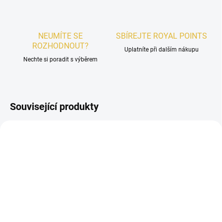
NEUMÍTE SE
SBÍREJTE ROYAL POINTS
ROZHODNOUT?
Uplatníte při dalším nákupu
Nechte si poradit s výběrem
Související produkty
UNISEX
UNISEX
SKLADEM
SKLADEM
Al Haramain Amber Oud
VZOREK - Al Haramain