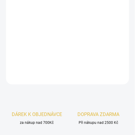
Inspirováno
Erba Pura Xerjoff.
Al Haramain Amber Oud Gold Edition
je luxusní unisex
vůně s ovocně gurmánským charakterem, sladkým
vanilkovým základem a výjimečnou intenzitou. Bohatá,
návyková a nezapomenutelná.
DETAILNÍ INFORMACE
ZEPTAT SE
HLÍDAT
DÁREK K OBJEDNÁVCE
DOPRAVA ZDARMA
za nákup nad 700Kč
Při nákupu nad 2500 Kč