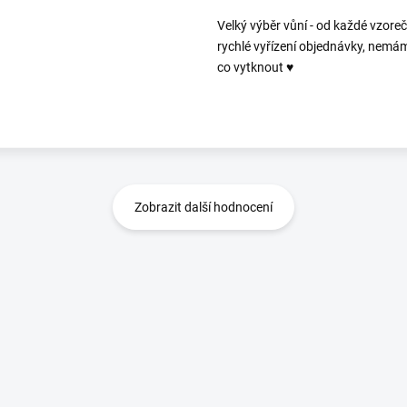
Velký výběr vůní - od každé vzoreč
rychlé vyřízení objednávky, nemá
co vytknout ♥️
Zobrazit další hodnocení