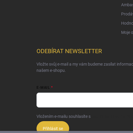
Ambas
Prodá
Hodno
Moje 
ODEBÍRAT NEWSLETTER
Vložte svůj e-mail a my vám budeme zasílat informa
našem e-shopu.
E-MAIL
Vložením e-mailu souhlasíte s
podmínkami ochrany o
Přihlásit se