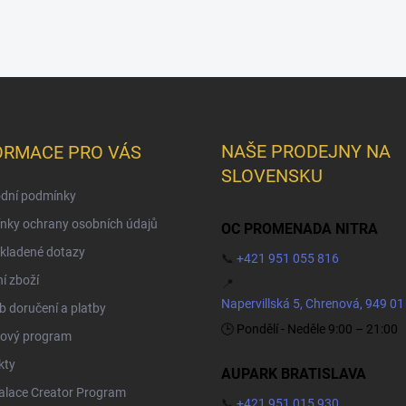
NAŠE PRODEJNY NA
ORMACE PRO VÁS
SLOVENSKU
dní podmínky
nky ochrany osobních údajů
OC PROMENADA NITRA
kladené dotazy
📞
+421 951 055 816
í zboží
📍
Napervillská 5, Chrenová, 949 01
 doručení a platby
🕒 Pondělí - Neděle 9:00 – 21:00
ový program
kty
AUPARK BRATISLAVA
Palace Creator Program
📞
+421 951 015 930