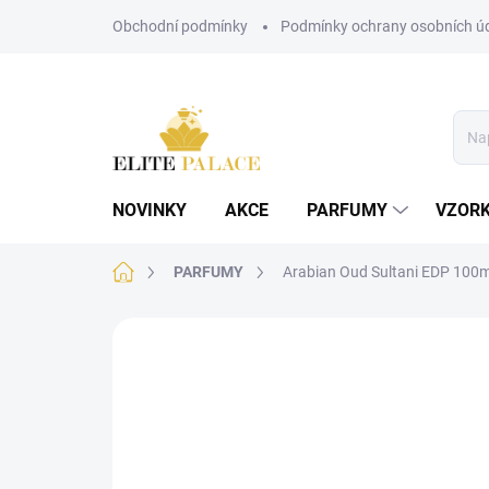
Přejít
Obchodní podmínky
Podmínky ochrany osobních ú
na
obsah
NOVINKY
AKCE
PARFUMY
VZOR
Domů
PARFUMY
Arabian Oud Sultani EDP 100m
Neohodnoceno
Podrobnosti hodnoce
PÁNSKÉ
POSLEDNÍ KUSY