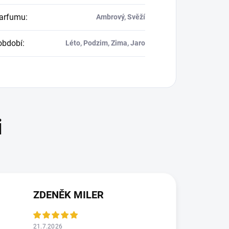
parfumu
:
Ambrový, Svěží
období
:
Léto, Podzim, Zima, Jaro
ZDENĚK MILER
21.7.2026