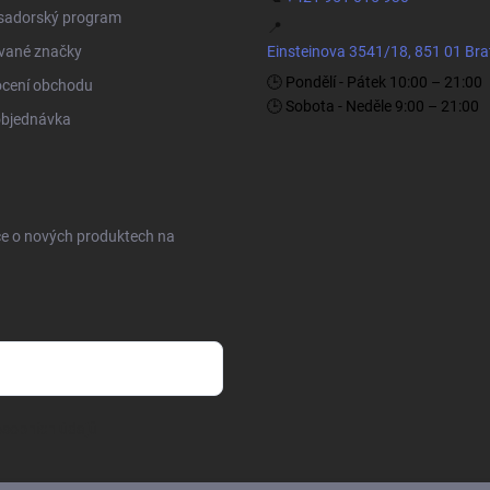
adorský program
📍
vané značky
Einsteinova 3541/18, 851 01 Bra
🕒 Pondělí - Pátek 10:00 – 21:00
cení obchodu
🕒 Sobota - Neděle 9:00 – 21:00
objednávka
ce o nových produktech na
sobních údajů