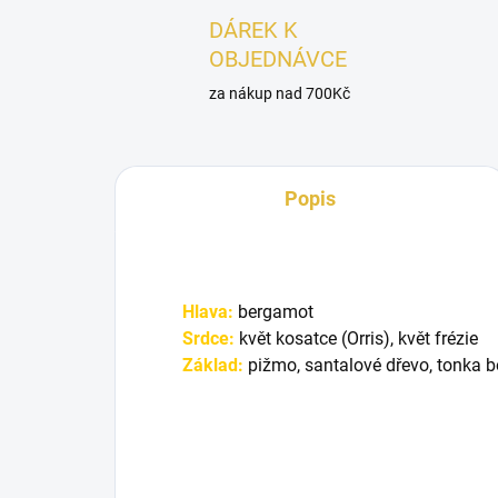
DÁREK K
OBJEDNÁVCE
za nákup nad 700Kč
Popis
Hlava:
bergamot
Srdce:
květ kosatce (Orris), květ frézie
Základ:
pižmo, santalové dřevo, tonka 