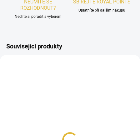
NEUMÍTE SE
SBÍREJTE ROYAL POINTS
ROZHODNOUT?
Uplatníte při dalším nákupu
Nechte si poradit s výběrem
Související produkty
DÁMSKÉ
SKLADEM
VZOREK - Ard Al
Zaafaran Shams Al
Emarat Pink Blush