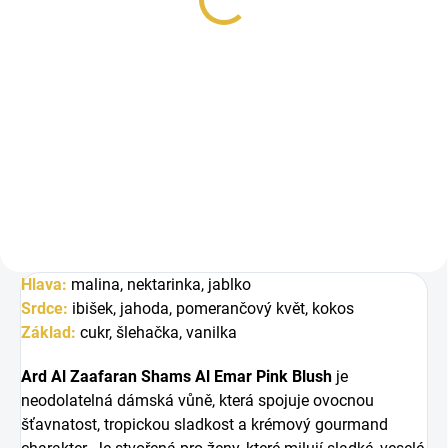
48 Kč
Měrná
48 Kč / 1 ml
cena:
Do košíku
Ard Al Zaafaran Shams Al Emar
Pink Blush je sladká dámská
vůně plná šťavnatého ovoce,...
Hlava:
m
alina, n
ektarinka, j
ablko
Srdce:
ibišek, jahoda, pomerančový květ, kokos
Základ:
cukr, šlehačka, vanilka
Ard Al Zaafaran Shams Al Emar Pink Blush
je
neodolatelná dámská vůně, která spojuje ovocnou
šťavnatost, tropickou sladkost a krémový gourmand