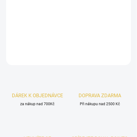
Ard Al Zaafaran Shams Al Emar Pink Blush
je sladká
dámská vůně plná šťavnatého ovoce, kokosových tónů a
krémové vanilky. Hravá, ženská a doslova k snědku.
DETAILNÍ INFORMACE
ZEPTAT SE
HLÍDAT
DÁREK K OBJEDNÁVCE
DOPRAVA ZDARMA
za nákup nad 700Kč
Při nákupu nad 2500 Kč