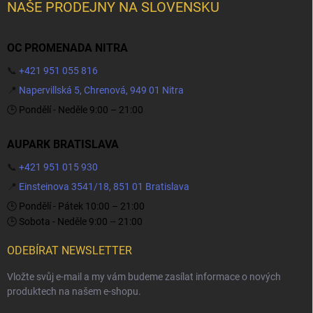
NAŠE PRODEJNY NA SLOVENSKU
OC PROMENADA NITRA
📞
+421 951 055 816
📍
Napervillská 5, Chrenová, 949 01 Nitra
🕒 Pondělí - Neděle 9:00 – 21:00
AUPARK BRATISLAVA
📞
+421 951 015 930
📍
Einsteinova 3541/18, 851 01 Bratislava
🕒 Pondělí - Pátek 10:00 – 21:00
🕒 Sobota - Neděle 9:00 – 21:00
ODEBÍRAT NEWSLETTER
Vložte svůj e-mail a my vám budeme zasílat informace o nových
produktech na našem e-shopu.