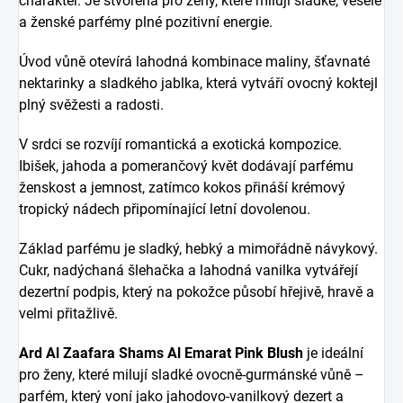
charakter. Je stvořená pro ženy, které milují sladké, veselé
a ženské parfémy plné pozitivní energie.
Úvod vůně otevírá lahodná kombinace maliny, šťavnaté
nektarinky a sladkého jablka, která vytváří ovocný koktejl
plný svěžesti a radosti.
V srdci se rozvíjí romantická a exotická kompozice.
Ibišek, jahoda a pomerančový květ dodávají parfému
ženskost a jemnost, zatímco kokos přináší krémový
tropický nádech připomínající letní dovolenou.
Základ parfému je sladký, hebký a mimořádně návykový.
Cukr, nadýchaná šlehačka a lahodná vanilka vytvářejí
dezertní podpis, který na pokožce působí hřejivě, hravě a
velmi přitažlivě.
Ard Al Zaafara Shams Al Emarat Pink Blush
je ideální
pro ženy, které milují sladké ovocně-gurmánské vůně –
parfém, který voní jako jahodovo-vanilkový dezert a