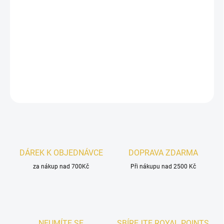
Armaf Club de Nuit Intense Man
je ikonický pánský deodorant se
silným charakterem. Svěží
ananas
a
citrusy
v úvodu se prolínají s
elegantními květinami a hřejivým základem z
pačuli, ambry
a
vanilky
. Vůně, která zanechá dojem – kdekoli se objevíte.
DETAILNÍ INFORMACE
ZEPTAT SE
HLÍDAT
DÁREK K OBJEDNÁVCE
DOPRAVA ZDARMA
za nákup nad 700Kč
Při nákupu nad 2500 Kč
NEUMÍTE SE
SBÍREJTE ROYAL POINTS