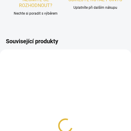
ROZHODNOUT?
Uplatníte při dalším nákupu
Nechte si poradit s výběrem
Související produkty
SKLADEM
ARMAF Club De Nuit
Intense Man EDT 10ml
299 Kč