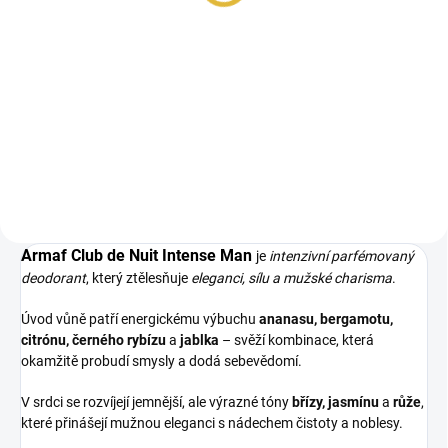
Měrná
299 Kč / 10 ml
cena:
Do košíku
Inspirováno Creed Aventus. Club
De Nuit Intense Man je dřevitě-
kořeněná vůně pro muže,...
Armaf Club de Nuit Intense Man
je
intenzivní parfémovaný
deodorant
, který ztělesňuje
eleganci, sílu a mužské charisma
.
Úvod vůně patří energickému výbuchu
ananasu, bergamotu,
citrónu, černého rybízu
a
jablka
– svěží kombinace, která
okamžitě probudí smysly a dodá sebevědomí.
V srdci se rozvíjejí jemnější, ale výrazné tóny
břízy, jasmínu
a
růže
,
které přinášejí mužnou eleganci s nádechem čistoty a noblesy.