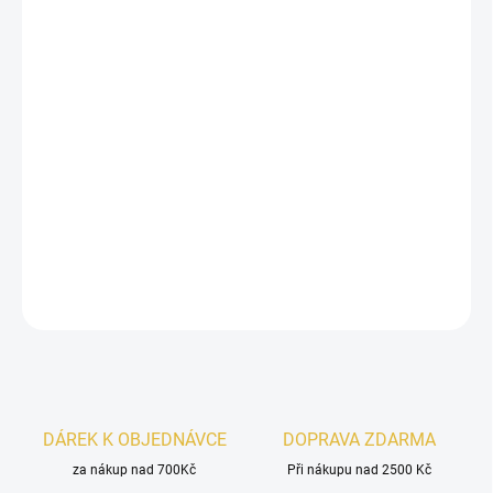
13.8.2026
−
+
Přidat do košíku
Armaf Island Bliss
je
svěží a ženská vůně
, která vás
zavede do exotického ráje. Spojení
lesního ovoce, kokosu
a
vanilky
vytváří jemně sladkou a svůdnou kompozici –
ideální pro letní dny i večery.☀️🍓🥥
DETAILNÍ INFORMACE
ZEPTAT SE
HLÍDAT
DÁREK K OBJEDNÁVCE
DOPRAVA ZDARMA
za nákup nad 700Kč
Při nákupu nad 2500 Kč