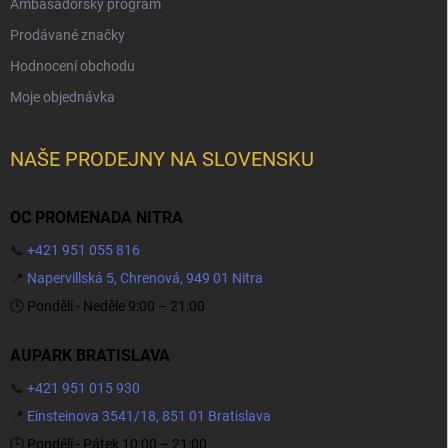
Ambasadorský program
Prodávané značky
Hodnocení obchodu
Moje objednávka
NAŠE PRODEJNY NA SLOVENSKU
OC PROMENADA NITRA
📞
+421 951 055 816
📍
Napervillská 5, Chrenová, 949 01 Nitra
🕒 Pondělí - Neděle 9:00 – 21:00
AUPARK BRATISLAVA
📞
+421 951 015 930
📍
Einsteinova 3541/18, 851 01 Bratislava
🕒 Pondělí - Pátek 10:00 – 21:00