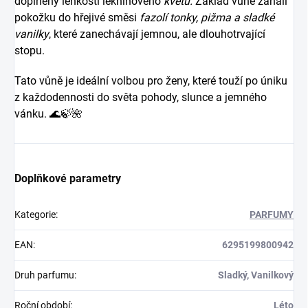
doplněný lehkostí leknínového
květu.
Základ vůně zahalí
pokožku do hřejivé směsi
fazolí tonky, pižma a sladké
vanilky
, které zanechávají jemnou, ale dlouhotrvající
stopu.
Tato vůně je ideální volbou pro ženy, které touží po úniku
z každodennosti do světa pohody, slunce a jemného
vánku
. 🌊🍃🌺
Doplňkové parametry
Kategorie
:
PARFUMY
EAN
:
6295199800942
Druh parfumu
:
Sladký, Vanilkový
Roční období
:
Léto