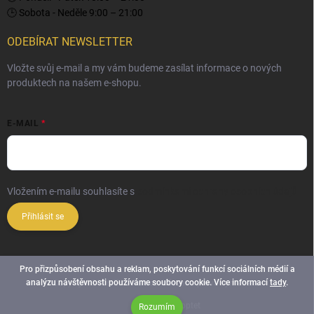
🕒 Sobota - Neděle 9:00 – 21:00
ODEBÍRAT NEWSLETTER
Vložte svůj e-mail a my vám budeme zasílat informace o nových
produktech na našem e-shopu.
E-MAIL
Vložením e-mailu souhlasíte s
podmínkami ochrany osobních údajů
Přihlásit se
Pro přizpůsobení obsahu a reklam, poskytování funkcí sociálních médií a
analýzu návštěvnosti používáme soubory cookie. Více informací
tady
.
Copyright 2026
Elite Palace
. Všechna práva vyhrazena.
Vytvořil Shoptet
Rozumím