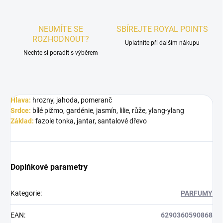
NEUMÍTE SE
SBÍREJTE ROYAL POINTS
ROZHODNOUT?
Uplatníte při dalším nákupu
Nechte si poradit s výběrem
Hlava:
hrozny, jahoda, pomeranč
Srdce:
bílé pižmo, gardénie, jasmín, lilie, růže, ylang-ylang
Základ:
fazole tonka, jantar, santalové dřevo
Doplňkové parametry
Kategorie
:
PARFUMY
EAN
:
6290360590868