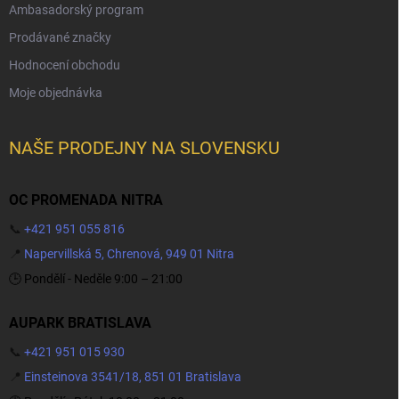
Ambasadorský program
Prodávané značky
Hodnocení obchodu
Moje objednávka
NAŠE PRODEJNY NA SLOVENSKU
OC PROMENADA NITRA
📞
+421 951 055 816
📍
Napervillská 5, Chrenová, 949 01 Nitra
🕒 Pondělí - Neděle 9:00 – 21:00
AUPARK BRATISLAVA
📞
+421 951 015 930
📍
Einsteinova 3541/18, 851 01 Bratislava