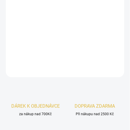
Připomíná
DELINA EXCLUSIF
.
Objevte neodolatelný svět tajemné a vášnivé květinově ovocné
vůně. Parfémovaná voda pro ženy
Asdaaf Ameer Al Arab Prive
Rose
dokonale vystihuje sílu a smyslnost moderní ženy. Tato
voňavá symfonie podtrhne váš jedinečný styl a je ideální pro ženy
milující rozkvetlou eleganci i vášnivou smyslnost. Perfektní pro
každodenní nošení.
DETAILNÍ INFORMACE
ZEPTAT SE
HLÍDAT
DÁREK K OBJEDNÁVCE
DOPRAVA ZDARMA
za nákup nad 700Kč
Při nákupu nad 2500 Kč