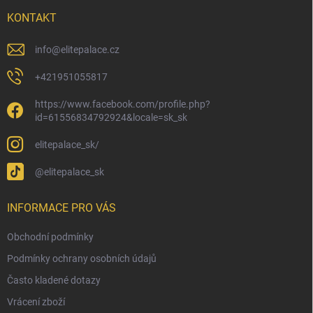
t
í
KONTAKT
info
@
elitepalace.cz
+421951055817
https://www.facebook.com/profile.php?
id=61556834792924&locale=sk_sk
elitepalace_sk/
@elitepalace_sk
INFORMACE PRO VÁS
Obchodní podmínky
Podmínky ochrany osobních údajů
Často kladené dotazy
Vrácení zboží