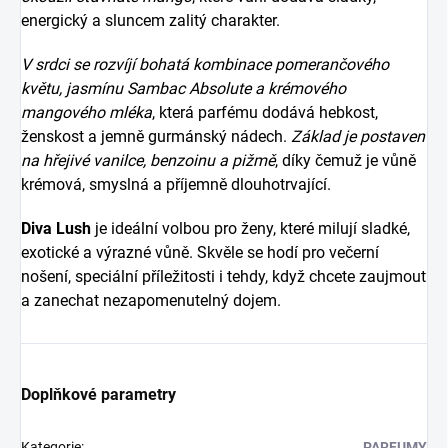
energický a sluncem zalitý charakter.
V srdci se rozvíjí bohatá kombinace pomerančového
květu, jasmínu Sambac Absolute a krémového
mangového mléka
, která parfému dodává hebkost,
ženskost a jemně gurmánský nádech.
Základ je postaven
na hřejivé vanilce, benzoinu a pižmě
, díky čemuž je vůně
krémová, smyslná a příjemně dlouhotrvající.
Diva Lush
je ideální volbou pro ženy, které milují sladké,
exotické a výrazné vůně. Skvěle se hodí pro večerní
nošení, speciální příležitosti i tehdy, když chcete zaujmout
a zanechat nezapomenutelný dojem.
Doplňkové parametry
Kategorie
:
PARFUMY