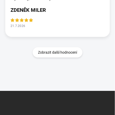
ZDENĚK MILER
21.7.2026
Zobrazit další hodnocení
Z
á
p
a