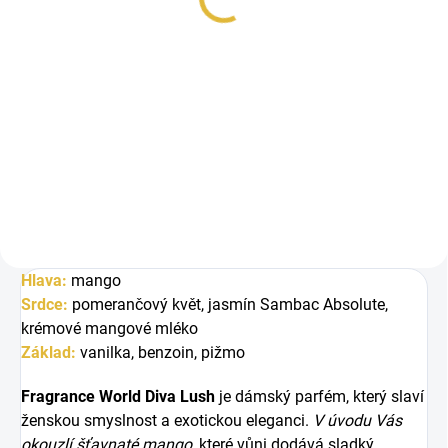
Měrná
48 Kč / 1 ml
cena:
Do košíku
Fragrance World Diva Lush je
sladká a smyslná vůně plná
šťavnatého manga, krémových
tónů a...
Hlava:
mango
Srdce:
pomerančový květ, jasmín Sambac Absolute,
krémové mangové mléko
Základ:
vanilka, benzoin, pižmo
Fragrance World Diva Lush
je dámský parfém, který slaví
ženskou smyslnost a exotickou eleganci.
V úvodu Vás
okouzlí šťavnaté mango
, které vůni dodává sladký,