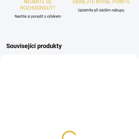
NEUMÍTE SE
SBÍREJTE ROYAL POINTS
ROZHODNOUT?
Uplatníte při dalším nákupu
Nechte si poradit s výběrem
Související produkty
DÁMSKÉ
SKLADEM
VZOREK - Fragrance
World Diva Lush
48 Kč