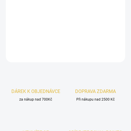
Fragrance World Diva Lush
je
sladká a smyslná vůně
plná šťavnatého
manga, krémových tónů
a hřejivé
vanilky
.
Exotická, ženská a neodolatelná
.
DETAILNÍ INFORMACE
ZEPTAT SE
HLÍDAT
DÁREK K OBJEDNÁVCE
DOPRAVA ZDARMA
za nákup nad 700Kč
Při nákupu nad 2500 Kč