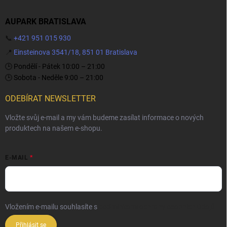
AUPARK BRATISLAVA
📞
+421 951 015 930
📍
Einsteinova 3541/18, 851 01 Bratislava
🕒 Pondělí - Pátek 10:00 – 21:00
🕒 Sobota - Neděle 9:00 – 21:00
ODEBÍRAT NEWSLETTER
Vložte svůj e-mail a my vám budeme zasílat informace o nových
produktech na našem e-shopu.
E-MAIL
Vložením e-mailu souhlasíte s
podmínkami ochrany osobních údajů
Přihlásit se