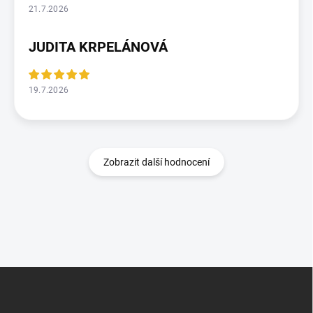
21.7.2026
JUDITA KRPELÁNOVÁ
19.7.2026
Zobrazit další hodnocení
Z
á
p