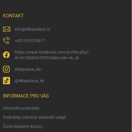
a
t
í
KONTAKT
info
@
elitepalace.cz
+421951055817
https://www.facebook.com/profile.php?
id=61556834792924&locale=sk_sk
elitepalace_sk/
@elitepalace_sk
INFORMACE PRO VÁS
Obchodní podmínky
Podmínky ochrany osobních údajů
Často kladené dotazy