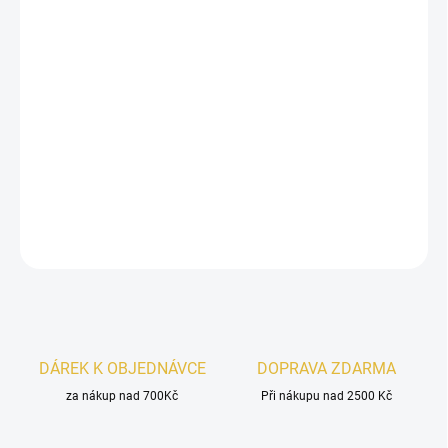
Fragrance World Signature White
je
elegantní, jemně sladká vůně
s luxusním nádechem
. V úvodu zaujme kombinac
í kadidla,
růžového pepře
a ovocných tónů
broskve
a
vinné révy
, které
doplňuje jemný akord
lískového ořechu
. Srdce vůně rozkvétá
růží,
jasmínem
a exotickým
kokosem
, zatímco závěr patří hřejivému
santalovému dřevu, ambře
a hebkému
bílému pižmu
. Vůně, která
zanechává nezapomenutelný dojem čistoty a noblesy.
DETAILNÍ INFORMACE
ZEPTAT SE
HLÍDAT
DÁREK K OBJEDNÁVCE
DOPRAVA ZDARMA
za nákup nad 700Kč
Při nákupu nad 2500 Kč