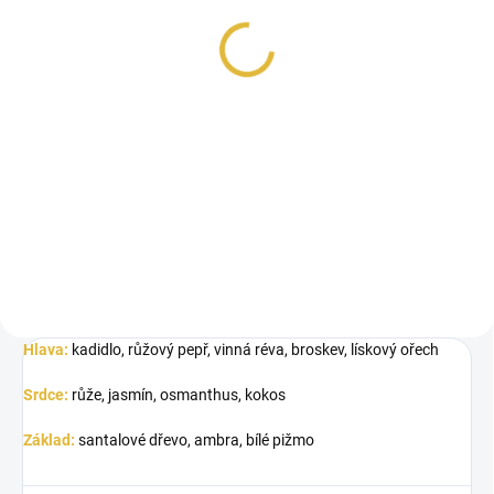
World Signature White
61 Kč
Měrná
61 Kč / 1 ml
cena:
Do košíku
Fragrance World Signature White
je elegantní, jemně sladká vůně s
luxusním nádechem. V úvodu...
Hlava:
kadidlo, růžový pepř, vinná réva, broskev, lískový ořech
Srdce:
růže, jasmín, osmanthus, kokos
Základ:
santalové dřevo, ambra, bílé pižmo