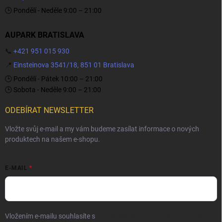
🕒 Pondělí - Neděle 9:00 – 21:00
AUPARK BRATISLAVA
📞
+421 951 015 930
📍
Einsteinova 3541/18, 851 01 Bratislava
🕒 Pondělí - Pátek 10:00 – 21:00
🕒 Sobota - Neděle 9:00 – 21:00
ODEBÍRAT NEWSLETTER
Vložte svůj e-mail a my vám budeme zasílat informace o nových
produktech na našem e-shopu.
E-MAIL
Vložením e-mailu souhlasíte s
podmínkami ochrany osobních údajů