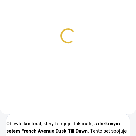
SKLADEM
SKLADEM
French Avenue Vulcan
French Avenue Liquid
Feu EDP 100ml
Brun EDP 100 ml
1 043 Kč
936 Kč
Do košíku
Do košíku
Inspirováno God of Fire. French
Avenue Vulcan Feu je intenzivní
Inspirováno Althaïr Parfums de
unisex vůně plná energie a...
Marly. French Avenue Liquid Brun
je podmanivá parfémovaná...
Objevte kontrast, který funguje dokonale, s
dárkovým
setem French Avenue Dusk Till Dawn
. Tento set spojuje