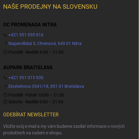
NAŠE PRODEJNY NA SLOVENSKU
OC PROMENADA NITRA
📞
+421 951 055 816
📍
Napervillská 5, Chrenová, 949 01 Nitra
🕒 Pondělí - Neděle 9:00 – 21:00
AUPARK BRATISLAVA
📞
+421 951 015 930
📍
Einsteinova 3541/18, 851 01 Bratislava
🕒 Pondělí - Pátek 10:00 – 21:00
🕒 Sobota - Neděle 9:00 – 21:00
ODEBÍRAT NEWSLETTER
Vložte svůj e-mail a my vám budeme zasílat informace o nových
produktech na našem e-shopu.