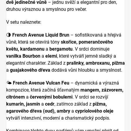
dvě jedinečné vůně
– jednu svěží a elegantní pro den,
druhou výraznou a smyslnou pro večer.
V setu naleznete:
🌗
French Avenue Liquid Brun
– sofistikovaná a hřejivá
vůně, která se otevírá tóny
skořice, pomerančového
květu, kardamonu
a
bergamotu
. V srdci dominuje
vanilka Bourbon
a
elemi
, které vytváří jemně sladký a
elegantní charakter. Základ z
pralinky, ambroxanu, pižma
a
guajakového dřeva
dodává vůni hloubku a smyslnost.
🌤
French Avenue Vulcan Feu
– dynamická a výrazná
kompozice, která začíná šťavnatým
mangem, zázvorem,
citrónem
a
červenými bobulemi
. V srdci se rozvíjí
kumarin, jasmín
a
cedr
, zatímco základ z
pižma,
agarového dřeva (oud), ambry
a
cypriolového oleje
vytváří intenzivní, moderní a charismatický podpis.
Kombinace těchto dvou parfémů vám umožní přejít od