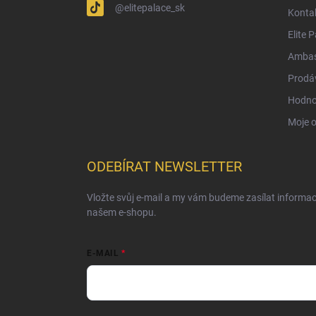
@elitepalace_sk
Konta
Elite 
Ambas
Prodá
Hodno
Moje 
ODEBÍRAT NEWSLETTER
Vložte svůj e-mail a my vám budeme zasílat informa
našem e-shopu.
E-MAIL