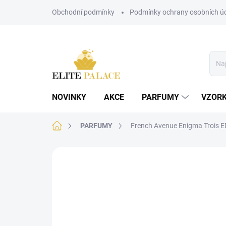
Přejít
Obchodní podmínky
Podmínky ochrany osobních ú
na
obsah
NOVINKY
AKCE
PARFUMY
VZOR
Domů
PARFUMY
French Avenue Enigma Trois 
Neohodnoceno
Podrobnosti hodnoce
AKCE
PÁNSKÉ