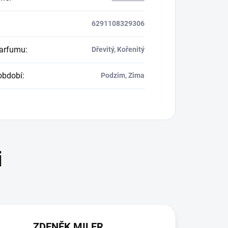
6291108329306
parfumu
:
Dřevitý, Kořenitý
období
:
Podzim, Zima
ZDENĚK MILER