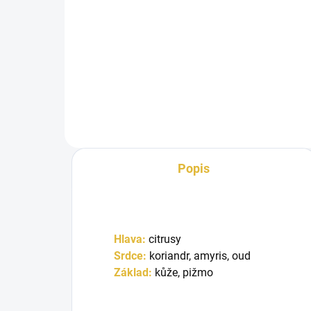
Do košíku
Inspirováno Aqua Di Parma
Colonia Oud. French Avenue
Enigma Trois je pánská vůně plná
kontrastů....
Popis
Hlava:
citrusy
Srdce:
koriandr, amyris, oud
Základ:
kůže, pižmo