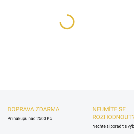
Inspirováno
Aqua Di Parma C
French Avenue Enigma Troi
citrusů
se prolíná se srdcem
tajemný
oud
. V základu vás
vytvářejí hluboký a charismat
vyhledávají jedinečný a neza
DETAILNÍ INFORMACE
DOPRAVA ZDARMA
NEUMÍTE SE
ROZHODNOUT
Při nákupu nad 2500 Kč
Nechte si poradit s v