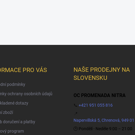
NAŠE PRODEJNY NA
ORMACE PRO VÁS
SLOVENSKU
dní podmínky
nky ochrany osobních údajů
OC PROMENADA NITRA
kladené dotazy
📞
+421 951 055 816
í zboží
📍
Napervillská 5, Chrenová, 949 01
 doručení a platby
🕒 Pondělí - Neděle 9:00 – 21:00
ový program