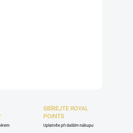
olonia Oud.
s
je
pánská vůně plná kontrastů.
Svěží úvod
, kde dominuje kořeněný
koriandr, amyris
a
 zahalí bohatá
kůže
a smyslné
pižmo
, které
ický dojem. Vůně, která je ideální pro muže, kteří
měnitelný styl.
ZEPTAT SE
HLÍDAT
SBÍREJTE ROYAL
?
POINTS
ýběrem
Uplatníte při dalším nákupu