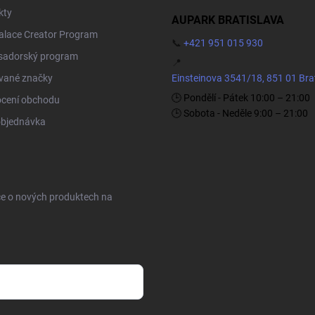
kty
AUPARK BRATISLAVA
Palace Creator Program
📞
+421 951 015 930
adorský program
📍
vané značky
Einsteinova 3541/18, 851 01 Bra
🕒 Pondělí - Pátek 10:00 – 21:00
cení obchodu
🕒 Sobota - Neděle 9:00 – 21:00
objednávka
ce o nových produktech na