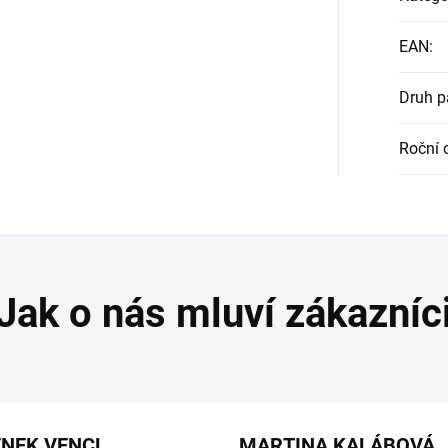
EAN
:
Druh 
Roční 
ENEK VENCL
MARTINA KALÁBOVÁ