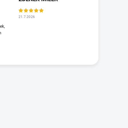
21.7.2026
ek,
m