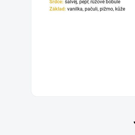
Srdce:
šalvěj, pepř, růžové bobule
Základ:
vanilka, pačuli, pižmo, kůže