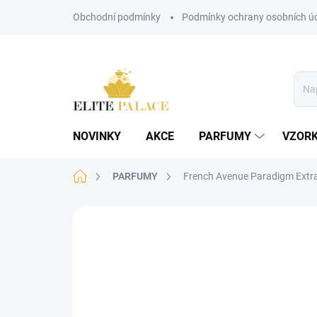
Přejít
Obchodní podmínky
Podmínky ochrany osobních ú
na
obsah
NOVINKY
AKCE
PARFUMY
VZOR
Domů
PARFUMY
French Avenue Paradigm Extra
Neohodnoceno
Podrobnosti hodnoce
UNISEX