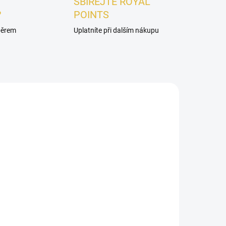
SBÍREJTE ROYAL
?
POINTS
ýběrem
Uplatníte při dalším nákupu