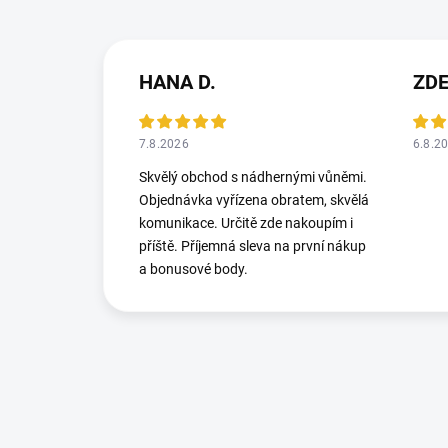
HANA D.
ZD
7.8.2026
6.8.2
Skvělý obchod s nádhernými vůněmi.
Objednávka vyřízena obratem, skvělá
komunikace. Určitě zde nakoupím i
příště. Příjemná sleva na první nákup
a bonusové body.