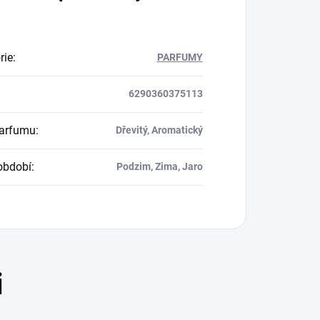
rie
:
PARFUMY
6290360375113
parfumu
:
Dřevitý, Aromatický
období
:
Podzim, Zima, Jaro