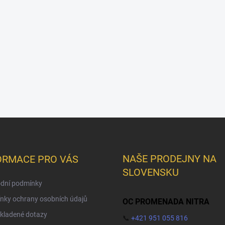
NAŠE PRODEJNY NA
ORMACE PRO VÁS
SLOVENSKU
dní podmínky
nky ochrany osobních údajů
OC PROMENADA NITRA
kladené dotazy
📞
+421 951 055 816