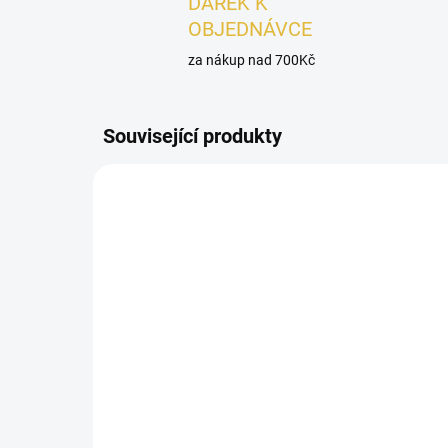
DÁREK K
OBJEDNÁVCE
za nákup nad 700Kč
Související produkty
UNISEX
SKLADEM
VZOREK - French Avenue
Paradigm