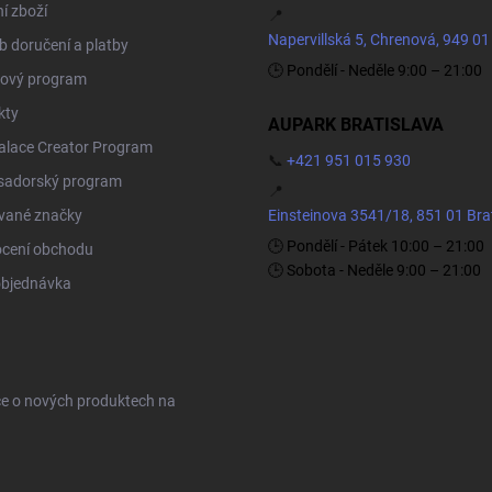
í zboží
📍
Napervillská 5, Chrenová, 949 01
 doručení a platby
🕒 Pondělí - Neděle 9:00 – 21:00
ový program
kty
AUPARK BRATISLAVA
Palace Creator Program
📞
+421 951 015 930
adorský program
📍
vané značky
Einsteinova 3541/18, 851 01 Bra
🕒 Pondělí - Pátek 10:00 – 21:00
cení obchodu
🕒 Sobota - Neděle 9:00 – 21:00
objednávka
ce o nových produktech na