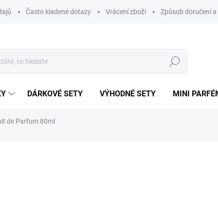
dajů
Často kladené dotazy
Vrácení zboží
Způsob doručení a 
Hledat
KY
DÁRKOVÉ SETY
VÝHODNÉ SETY
MINI PARFÉ
it de Parfum 80ml
ní
ZNAČKA:
FRENCH AVENUE
839 Kč
Měrná
SKLADEM
cena: