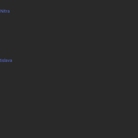
 Nitra
tislava