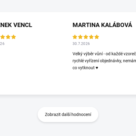
ENEK VENCL
MARTINA KALÁBOVÁ
026
30.7.2026
Velký výběr vůní - od každé vzoreč
rychlé vyřízení objednávky, nemá
co vytknout ♥️
Zobrazit další hodnocení