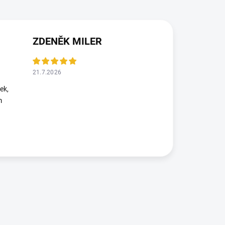
ZDENĚK MILER
21.7.2026
ek,
m