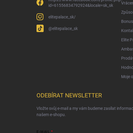
Vrácen
id=61556834792924&locale=sk_sk
Způsob
elitepalace_sk/
Bonus
@elitepalace_sk
Konta
Elite 
Ambas
Prodá
Hodno
Moje 
ODEBÍRAT NEWSLETTER
Vložte svůj e-mail a my vám budeme zasílat informa
našem e-shopu.
E-MAIL