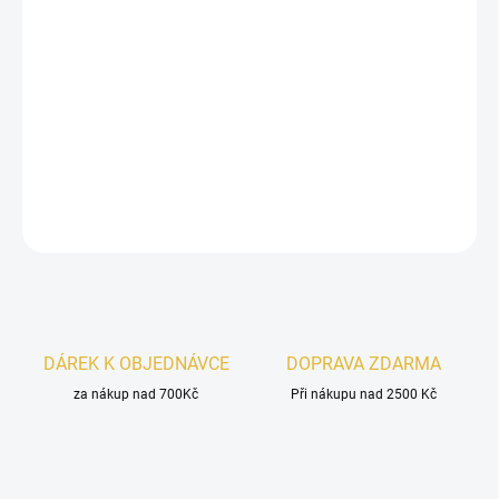
Inspirováno
Bad Boy Cobalt Electrique
.
Khadlaj Shiyaaka Shadow
je mužná vůně, kde se svěží
grapefruit
a
levandule
snoubí s
pikantním růžovým pepřem
. Hluboký základ
z
pačuli, mechu
a
pižma
zanechává sebevědomou a
dlouhotrvající stopu.
DETAILNÍ INFORMACE
ZEPTAT SE
HLÍDAT
DÁREK K OBJEDNÁVCE
DOPRAVA ZDARMA
za nákup nad 700Kč
Při nákupu nad 2500 Kč