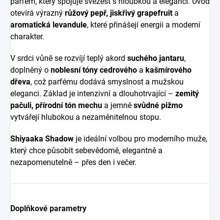
parfém, který spojuje svěžest s hloubkou a elegancí. Úvod
otevírá výrazný
růžový pepř, jiskřivý grapefruit
a
aromatická levandule
, které přinášejí energii a moderní
charakter.
V srdci vůně se rozvíjí teplý akord
suchého jantaru
,
doplněný o
noblesní tóny cedrového
a
kašmírového
dřeva
, což parfému dodává smyslnost a mužskou
eleganci. Základ je intenzivní a dlouhotrvající –
zemitý
pačuli, přírodní tón mechu
a jemně
svůdné pižmo
vytvářejí hlubokou a nezaměnitelnou stopu.
Shiyaaka Shadow
je ideální volbou pro moderního muže,
který chce působit sebevědomě, elegantně a
nezapomenutelně – přes den i večer.
Doplňkové parametry