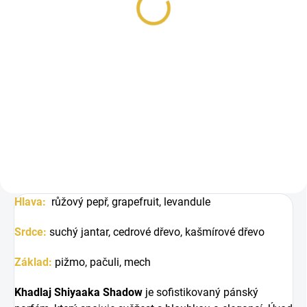
Měrná
48 Kč / 1 ml
cena:
Do košíku
Inspirováno Bad Boy Cobalt
Electrique. Khadlaj Shiyaaka
Shadow je mužná vůně, kde se
svěží...
Hlava:
růžový pepř, grapefruit, levandule
Srdce:
suchý jantar, cedrové dřevo, kašmírové dřevo
Základ:
pižmo, pačuli, mech
Khadlaj Shiyaaka Shadow
je sofistikovaný pánský