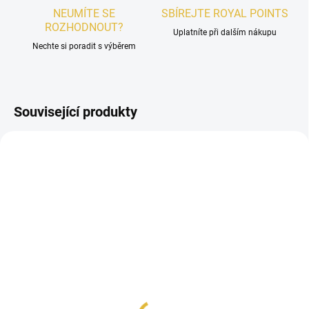
NEUMÍTE SE
SBÍREJTE ROYAL POINTS
ROZHODNOUT?
Uplatníte při dalším nákupu
Nechte si poradit s výběrem
Související produkty
PÁNSKÉ
SKLADEM
VZOREK - Khadlaj
Shiyaaka Shadow
48 Kč