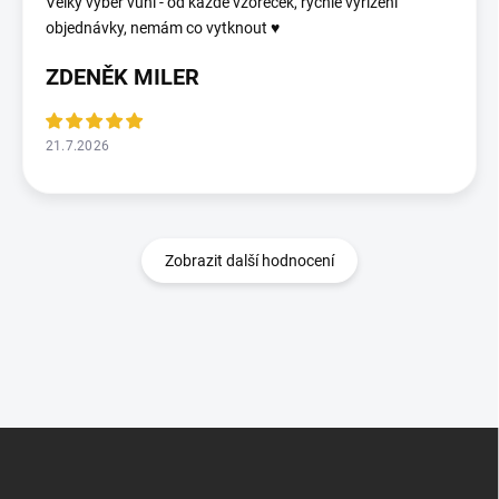
Velký výběr vůní - od každé vzoreček, rychlé vyřízení
objednávky, nemám co vytknout ♥️
ZDENĚK MILER
21.7.2026
Zobrazit další hodnocení
Z
á
p