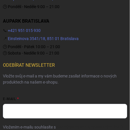
🕒 Pondělí - Neděle 9:00 – 21:00
AUPARK BRATISLAVA
📞
+421 951 015 930
📍
Einsteinova 3541/18, 851 01 Bratislava
🕒 Pondělí - Pátek 10:00 – 21:00
🕒 Sobota - Neděle 9:00 – 21:00
ODEBÍRAT NEWSLETTER
Vložte svůj e-mail a my vám budeme zasílat informace o nových
produktech na našem e-shopu.
E-MAIL
Vložením e-mailu souhlasíte s
podmínkami ochrany osobních údajů