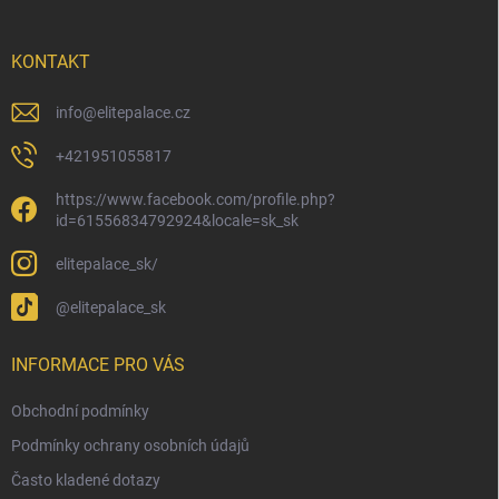
a
t
í
KONTAKT
info
@
elitepalace.cz
+421951055817
https://www.facebook.com/profile.php?
id=61556834792924&locale=sk_sk
elitepalace_sk/
@elitepalace_sk
INFORMACE PRO VÁS
Obchodní podmínky
Podmínky ochrany osobních údajů
Často kladené dotazy