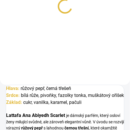
48 Kč
Měrná
48 Kč / 1 ml
cena:
Do košíku
Lattafa Ana Abiyedh Scarlet je
okouzlující dámská vůně plná
kontrastů. Spojuje pikantní koření
a...
Hlava:
růžový pepř, černá třešeň
Srdce:
bílá růže, pivoňky, fazolky tonka, muškátový oříšek
Základ:
cukr, vanilka, karamel, pačuli
Lattafa Ana Abiyedh Scarlet
je dámský parfém, který osloví
ženy milující svůdné, ale zároveň elegantní vůně. V úvodu se rozvíjí
výrazný
růžový pepř
s lahodnou
černou třešní
, které okamžitě