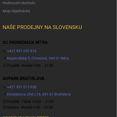
Hodnocení obchodu
Moje objednávka
NAŠE PRODEJNY NA SLOVENSKU
OC PROMENADA NITRA
📞
+421 951 055 816
📍
Napervillská 5, Chrenová, 949 01 Nitra
🕒 Pondělí - Neděle 9:00 – 21:00
AUPARK BRATISLAVA
📞
+421 951 015 930
📍
Einsteinova 3541/18, 851 01 Bratislava
🕒 Pondělí - Pátek 10:00 – 21:00
🕒 Sobota - Neděle 9:00 – 21:00