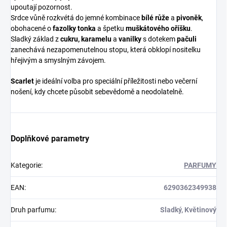
upoutají pozornost.
Srdce vůně rozkvétá do jemné kombinace
bílé růže
a
pivoněk
,
obohacené o
fazolky tonka
a špetku
muškátového oříšku
.
Sladký základ z
cukru, karamelu
a
vanilky
s dotekem
pačuli
zanechává nezapomenutelnou stopu, která obklopí nositelku
hřejivým a smyslným závojem.
Scarlet
je ideální volba pro speciální příležitosti nebo večerní
nošení, kdy chcete působit sebevědomě a neodolatelně.
Doplňkové parametry
Kategorie
:
PARFUMY
EAN
:
6290362349938
Druh parfumu
:
Sladký, Květinový