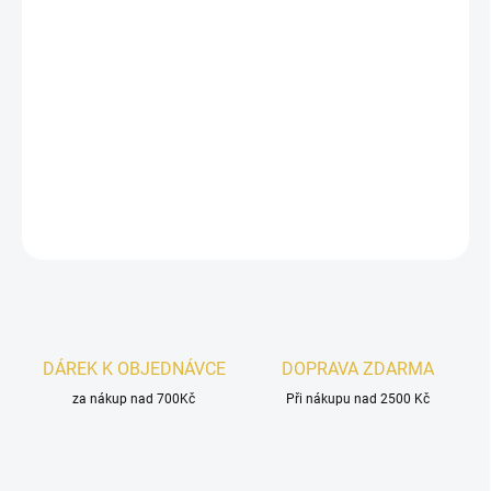
Lattafa Ana Abiyedh Scarlet
je okouzlující dámská vůně
plná kontrastů. Spojuje pikantní
koření
a sladkou
třešeň
s romantickými
květy
a hřejivým
vanilkovo-karamelovým
základem
.
DETAILNÍ INFORMACE
ZEPTAT SE
HLÍDAT
DÁREK K OBJEDNÁVCE
DOPRAVA ZDARMA
za nákup nad 700Kč
Při nákupu nad 2500 Kč