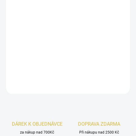
12.8.2026
−
+
Přidat do košíku
Přijměte esenci dobrodružství s vůní
Lattafa Asad Zanzibar
, která
evokuje ducha objevování a půvab exotických destinací. Tato
vůně, pojmenovaná po okouzlujícím ostrově
Zanzibar
, který je
známý svými nedotčenými plážemi, živou kulturou a bohatou
historií, zachycuje esenci tohoto tropického ráje v láhvi.
DETAILNÍ INFORMACE
ZEPTAT SE
HLÍDAT
DÁREK K OBJEDNÁVCE
DOPRAVA ZDARMA
za nákup nad 700Kč
Při nákupu nad 2500 Kč