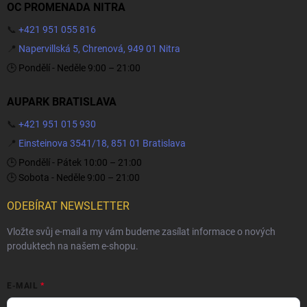
OC PROMENADA NITRA
📞
+421 951 055 816
📍
Napervillská 5, Chrenová, 949 01 Nitra
🕒 Pondělí - Neděle 9:00 – 21:00
AUPARK BRATISLAVA
📞
+421 951 015 930
📍
Einsteinova 3541/18, 851 01 Bratislava
🕒 Pondělí - Pátek 10:00 – 21:00
🕒 Sobota - Neděle 9:00 – 21:00
ODEBÍRAT NEWSLETTER
Vložte svůj e-mail a my vám budeme zasílat informace o nových
produktech na našem e-shopu.
E-MAIL