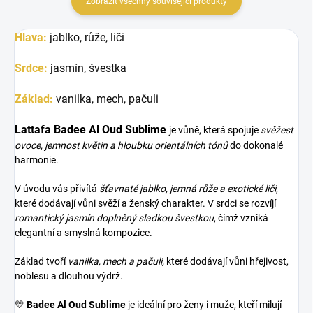
Zobrazit všechny související produkty
Hlava:
jablko, růže, liči
Srdce:
jasmín, švestka
Základ:
vanilka, mech, pačuli
Lattafa Badee Al Oud Sublime
je vůně, která spojuje
svěžest
ovoce, jemnost květin a hloubku orientálních tónů
do dokonalé
harmonie.
V úvodu vás přivítá
šťavnaté jablko, jemná růže a exotické liči
,
které dodávají vůni svěží a ženský charakter. V srdci se rozvíjí
romantický jasmín doplněný sladkou švestkou
, čímž vzniká
elegantní a smyslná kompozice.
Základ tvoří
vanilka, mech a pačuli,
které dodávají vůni hřejivost,
noblesu a dlouhou výdrž.
💛
Badee Al Oud Sublime
je ideální pro ženy i muže, kteří milují