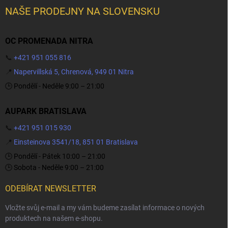
NAŠE PRODEJNY NA SLOVENSKU
OC PROMENADA NITRA
📞
+421 951 055 816
📍
Napervillská 5, Chrenová, 949 01 Nitra
🕒 Pondělí - Neděle 9:00 – 21:00
AUPARK BRATISLAVA
📞
+421 951 015 930
📍
Einsteinova 3541/18, 851 01 Bratislava
🕒 Pondělí - Pátek 10:00 – 21:00
🕒 Sobota - Neděle 9:00 – 21:00
ODEBÍRAT NEWSLETTER
Vložte svůj e-mail a my vám budeme zasílat informace o nových
produktech na našem e-shopu.