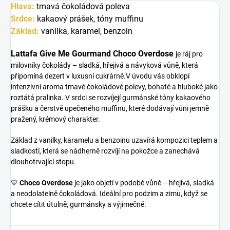
Hlava:
tmavá čokoládová poleva
Srdce:
kakaový prášek, tóny muffinu
Základ:
vanilka, karamel, benzoin
Lattafa Give Me Gourmand Choco Overdose
je ráj pro
milovníky čokolády – sladká, hřejivá a návyková vůně, která
připomíná dezert v luxusní cukrárně.V úvodu vás obklopí
intenzivní aroma tmavé čokoládové polevy, bohaté a hluboké jako
roztátá pralinka. V srdci se rozvíjejí gurmánské tóny kakaového
prášku a čerstvě upečeného muffinu, které dodávají vůni jemně
pražený, krémový charakter.
Základ z vanilky, karamelu a benzoinu uzavírá kompozici teplem a
sladkostí, která se nádherně rozvíjí na pokožce a zanechává
dlouhotrvající stopu.
💛
Choco Overdose
je jako objetí v podobě vůně – hřejivá, sladká
a neodolatelně čokoládová. Ideální pro podzim a zimu, když se
chcete cítit útulně, gurmánsky a výjimečně.