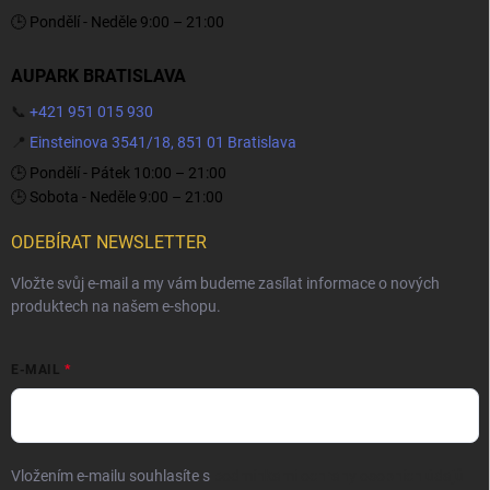
🕒 Pondělí - Neděle 9:00 – 21:00
AUPARK BRATISLAVA
📞
+421 951 015 930
📍
Einsteinova 3541/18, 851 01 Bratislava
🕒 Pondělí - Pátek 10:00 – 21:00
🕒 Sobota - Neděle 9:00 – 21:00
ODEBÍRAT NEWSLETTER
Vložte svůj e-mail a my vám budeme zasílat informace o nových
produktech na našem e-shopu.
E-MAIL
Vložením e-mailu souhlasíte s
podmínkami ochrany osobních údajů