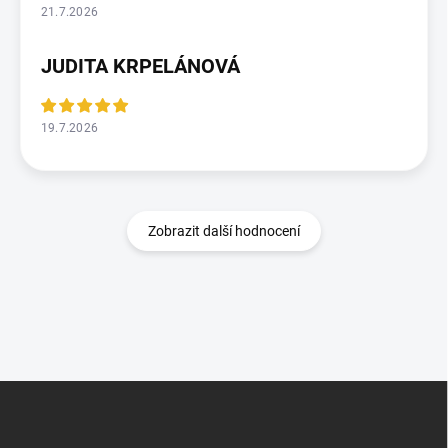
21.7.2026
JUDITA KRPELÁNOVÁ
19.7.2026
Zobrazit další hodnocení
Z
á
p