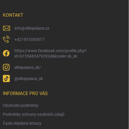
a
t
í
KONTAKT
info
@
elitepalace.cz
+421951055817
https://www.facebook.com/profile.php?
id=61556834792924&locale=sk_sk
elitepalace_sk/
@elitepalace_sk
INFORMACE PRO VÁS
Obchodní podmínky
Podmínky ochrany osobních údajů
Často kladené dotazy