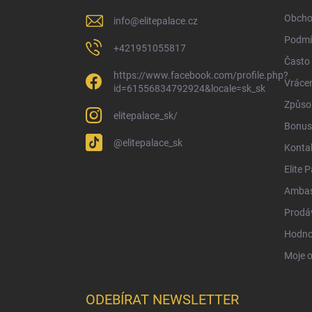
í
Obcho
info
@
elitepalace.cz
Podmí
+421951055817
Často 
https://www.facebook.com/profile.php?
Vrácen
id=61556834792924&locale=sk_sk
Způsob
elitepalace_sk/
Bonus
@elitepalace_sk
Konta
Elite 
Ambas
Prodá
Hodno
Moje 
ODEBÍRAT NEWSLETTER