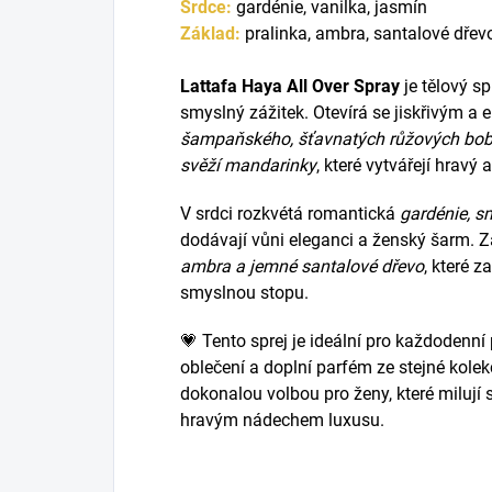
Srdce:
gardénie, vanilka, jasmín
Základ:
pralinka, ambra, santalové dřev
Lattafa Haya All Over Spray
je tělový s
smyslný zážitek. Otevírá se jiskřivým a
šampaňského, šťavnatých růžových bobu
svěží mandarinky
, které vytvářejí hravý 
V srdci rozkvétá romantická
gardénie, s
dodávají vůni eleganci a ženský šarm. Z
ambra a jemné santalové dřevo
, které z
smyslnou stopu.
💗 Tento sprej je ideální pro každodenní 
oblečení a doplní parfém ze stejné kole
dokonalou volbou pro ženy, které milují 
hravým nádechem luxusu.