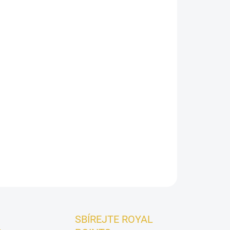
026
Přidat do košíku
je luxusní tělový sprej plný ženskosti, elegance a
y
růžového
šampaňského, mandarinky
a
í s jemným srdcem z
gardénie, vanilky
a
jasmínu
,
ejivá ambra
a
santalové dřevo
zanechávají
cí stopu.
ZEPTAT SE
HLÍDAT
SBÍREJTE ROYAL