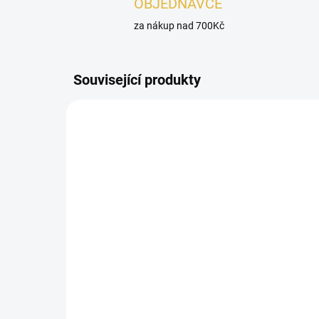
OBJEDNÁVCE
za nákup nad 700Kč
Související produkty
DÁMSKÉ
DÁMSK
SKLADEM
Lattafa Haya EDP 100 ml
VZ
802 Kč
48