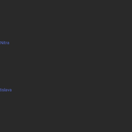
 Nitra
tislava