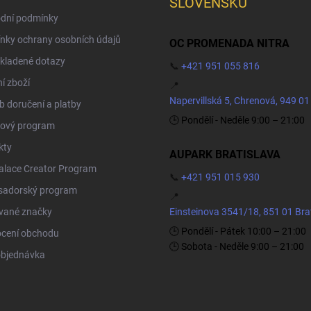
SLOVENSKU
dní podmínky
nky ochrany osobních údajů
OC PROMENADA NITRA
kladené dotazy
📞
+421 951 055 816
í zboží
📍
Napervillská 5, Chrenová, 949 01
 doručení a platby
🕒 Pondělí - Neděle 9:00 – 21:00
ový program
kty
AUPARK BRATISLAVA
Palace Creator Program
📞
+421 951 015 930
adorský program
📍
vané značky
Einsteinova 3541/18, 851 01 Bra
🕒 Pondělí - Pátek 10:00 – 21:00
cení obchodu
🕒 Sobota - Neděle 9:00 – 21:00
objednávka