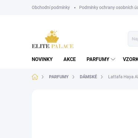
Přejít
Obchodní podmínky
Podmínky ochrany osobních ú
na
obsah
NOVINKY
AKCE
PARFUMY
VZOR
Domů
PARFUMY
DÁMSKÉ
Lattafa Haya A
Neohodnoceno
Podrobnosti hodnoce
DÁMSKÉ