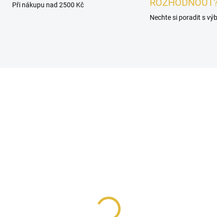
ROZHODNOUT
Při nákupu nad 2500 Kč
Nechte si poradit s v
É
NOVINKA
SKLADEM
SKL
OREK - Lattafa Haya
Air Freshener Lattafa
Haya 300ml
 Kč
143 Kč