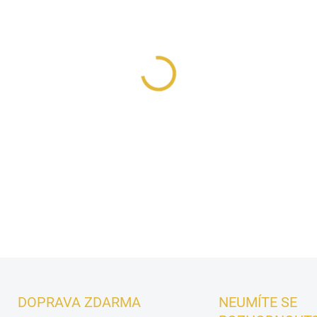
MŮŽEME DORUČIT DO:
11.8.2
−
+
Lattafa Haya All Over Spray
sladké hravosti. Jiskřivé tón
krvavého pomeranče
se poj
zatímco sladká
pralinka, hř
neodolatelnou a dlouhotrvají
DETAILNÍ INFORMACE
DOPRAVA ZDARMA
NEUMÍTE SE