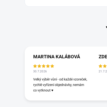
MARTINA KALÁBOVÁ
ZDE
30.7.2026
21.7.
Velký výběr vůní - od každé vzoreček,
rychlé vyřízení objednávky, nemám
co vytknout ♥️