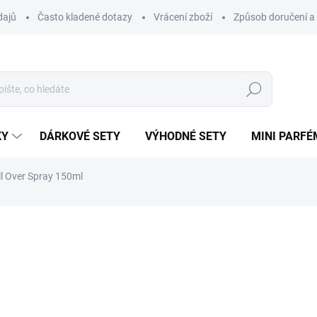
dajů
Často kladené dotazy
Vrácení zboží
Způsob doručení a 
Hledat
KY
DÁRKOVÉ SETY
VÝHODNÉ SETY
MINI PARFÉ
ll Over Spray 150ml
ní
ZNAČKA:
LATTAFA
532 Kč
Měrná
532 Kč / 150 ml
cena:
SKLADEM