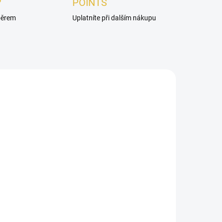
?
POINTS
ýběrem
Uplatníte při dalším nákupu
ADEM