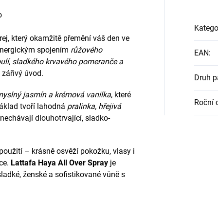
o
Katego
prej, který okamžitě přemění váš den ve
 energickým spojením
růžového
EAN
:
lí, sladkého krvavého pomeranče a
a zářivý úvod.
Druh 
myslný jasmín a krémová vanilka
, které
Roční 
áklad tvoří lahodná
pralinka, hřejivá
anechávají dlouhotrvající, sladko-
použití – krásně osvěží pokožku, vlasy i
kce.
Lattafa Haya All Over Spray
je
sladké, ženské a sofistikované vůně s