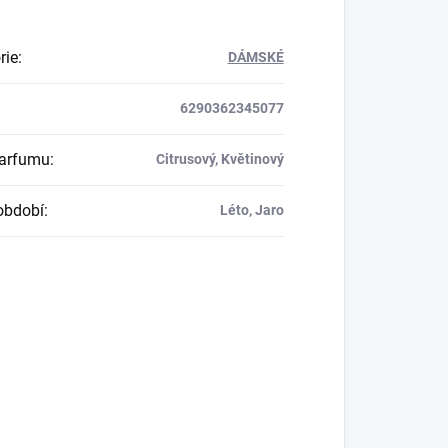
rie
:
DÁMSKÉ
6290362345077
parfumu
:
Citrusový, Květinový
období
:
Léto, Jaro