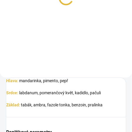
Měrná
48 Kč / 1 ml
cena:
Do košíku
Lattafa Khamrah Dukhan je
intenzivní, kořeněně-sladká vůně
plná hloubky a charakteru.
Osloví...
Hlava:
mandarinka, pimento, pepř
Srdce:
labdanum, pomerančový květ, kadidlo, pačuli
Základ:
tabák, ambra, fazole tonka, benzoin, pralinka