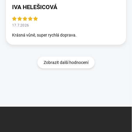
IVA HELEŠICOVÁ
17.7.2026
Krásná vůně, super rychlá doprava.
Zobrazit další hodnocení
Z
á
p
a