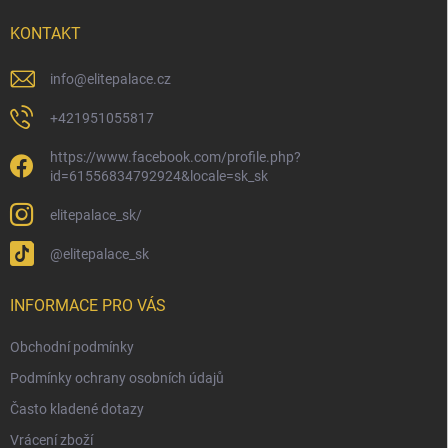
t
í
KONTAKT
info
@
elitepalace.cz
+421951055817
https://www.facebook.com/profile.php?
id=61556834792924&locale=sk_sk
elitepalace_sk/
@elitepalace_sk
INFORMACE PRO VÁS
Obchodní podmínky
Podmínky ochrany osobních údajů
Často kladené dotazy
Vrácení zboží