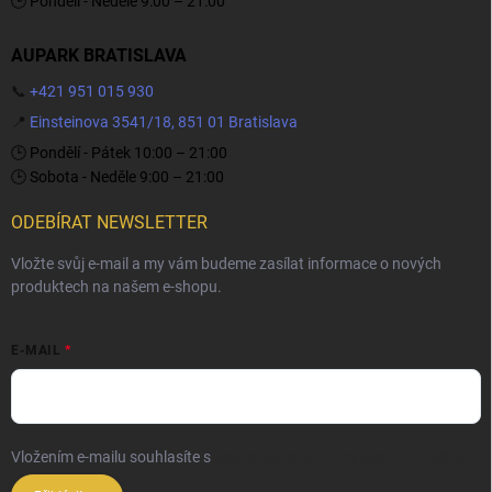
🕒 Pondělí - Neděle 9:00 – 21:00
AUPARK BRATISLAVA
📞
+421 951 015 930
📍
Einsteinova 3541/18, 851 01 Bratislava
🕒 Pondělí - Pátek 10:00 – 21:00
🕒 Sobota - Neděle 9:00 – 21:00
ODEBÍRAT NEWSLETTER
Vložte svůj e-mail a my vám budeme zasílat informace o nových
produktech na našem e-shopu.
E-MAIL
Vložením e-mailu souhlasíte s
podmínkami ochrany osobních údajů