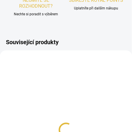
NEUMÍTE SE
SBÍREJTE ROYAL POINTS
ROZHODNOUT?
Uplatníte při dalším nákupu
Nechte si poradit s výběrem
Související produkty
PÁNSKÉ
SKLADEM
VZOREK - Lattafa
Khamrah Dukhan
48 Kč