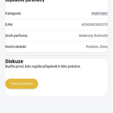
Doplňkové parametry
Kategorie
:
PARFUMY
EAN
:
6290362342373
Druh parfumu
:
Ambrový, Kořenitý
Roční období
:
Podzim, Zima
Diskuze
Buďte první, kdo napíše příspěvek k této položce.
Přidat komentář