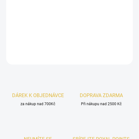
Lattafa Khamrah Dukhan
je i
ntenzivní, kořeněně-sladká vůně
plná
hloubky a charakteru. Osloví
mandarinkou
a
pepřem
, rozvine se
do kouřového srdce s
kadidlem
a
pačuli
, a uzavírá se hřejivým
mixem
tabáku, tonky
a
pralinky
. Vůně, která okouzlí a zanechá
dojem.
DETAILNÍ INFORMACE
ZEPTAT SE
HLÍDAT
DÁREK K OBJEDNÁVCE
DOPRAVA ZDARMA
za nákup nad 700Kč
Při nákupu nad 2500 Kč