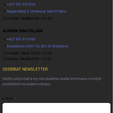
📞
+421 951 055 816
📍
Napervillská 5, Chrenová, 949 01 Nitra
🕒 Pondělí - Neděle 9:00 – 21:00
AUPARK BRATISLAVA
📞
+421 951 015 930
📍
Einsteinova 3541/18, 851 01 Bratislava
🕒 Pondělí - Pátek 10:00 – 21:00
🕒 Sobota - Neděle 9:00 – 21:00
ODEBÍRAT NEWSLETTER
Vložte svůj e-mail a my vám budeme zasílat informace o nových
produktech na našem e-shopu.
E-MAIL