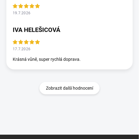
19.7.2026
IVA HELEŠICOVÁ
17.7.2026
Krásná vůně, super rychlá doprava.
Zobrazit další hodnocení
Z