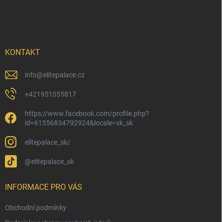
á
p
a
t
í
KONTAKT
info
@
elitepalace.cz
+421951055817
https://www.facebook.com/profile.php?
id=61556834792924&locale=sk_sk
elitepalace_sk/
@elitepalace_sk
INFORMACE PRO VÁS
Obchodní podmínky