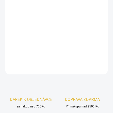
DORUČIT DO:
11.8.2026
−
+
Přidat do košíku
Lattafa Khamrah Waha
je svěží unisex vůně s citrusově-
mořským charakterem, aromatickým srdcem a sladko-
dřevitým základem. Moderní, elegantní a velmi návyková.
DETAILNÍ INFORMACE
ZEPTAT SE
HLÍDAT
DÁREK K OBJEDNÁVCE
DOPRAVA ZDARMA
za nákup nad 700Kč
Při nákupu nad 2500 Kč