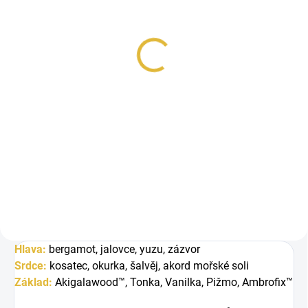
VZOREK - Lattafa
Khamrah Waha
48 Kč
Měrná
48 Kč / 1 ml
cena:
Do košíku
Lattafa Khamrah Waha je svěží
unisex vůně s citrusově-mořským
charakterem, aromatickým
srdcem a...
Hlava:
bergamot, jalovce, yuzu, zázvor
Srdce:
kosatec, okurka, šalvěj, akord mořské soli
Základ:
Akigalawood™, Tonka, Vanilka, Pižmo, Ambrofix™