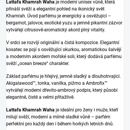
Lattafa Khamrah Waha
je moderní unisex vůně, která
přináší svěží a elegantní pohled na ikonický svět
Khamrah. Úvod parfému je energický a osvěžující –
bergamot, jalovce, exotické yuzu a jemně pikantní zázvor
vytvářejí citrusově-aromatický akord plný vitality.
V srdci se rozvíjí originální a čistá kompozice. Elegantní
kosatec se pojí s osvěžující okurkou, aromatickou šalvějí
a moderním akordem mořské soli, který dodává parfému
svěží „ocean breeze“ charakter.
Základ parfému je hřejivý, jemně sladký a dlouhotrvající.
Akigalawood™, tonka, vanilka, pižmo a Ambrofix™
vytvářejí moderní dřevito-ambrový podpis, který působí
elegantně, čistě a velmi přitažlivě.
Lattafa Khamrah Waha
je ideální pro ženy i muže, kteří
milují svěží, moderní a mírně sladké vůně – parfém
perfektní pro každý den i během horkých letních dnů.