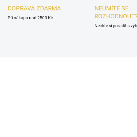
DOPRAVA ZDARMA
NEUMÍTE SE
ROZHODNOUT
Při nákupu nad 2500 Kč
Nechte si poradit s v
É
PÁNSKÉ
SKLADEM
SKL
OREK - Lattafa
Lattafa Kingdom Man G