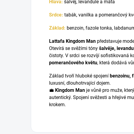
Hlava:
šalvěj, levandule a máta
Srdce:
tabák, vanilka a pomerančový kv
Základ:
benzoin, fazole tonka, labdanu
Lattafa Kingdom Man
představuje moder
Otevírá se svěžími tóny
šalvěje, levandu
čistoty. V srdci se rozvíjí sofistikovaná
pomerančového květu
, která dodává vů
Základ tvoří hluboké spojení
benzoinu, 
luxusní, dlouhotrvající dojem.
💼
Kingdom Man
je vůně pro muže, který
autentický. Spojení svěžesti a hřejivé 
krokem.