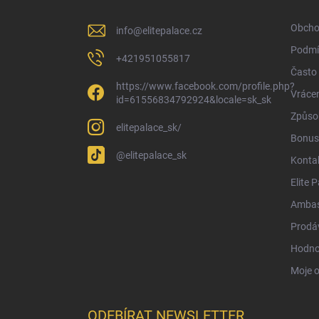
t
í
Obcho
info
@
elitepalace.cz
Podmí
+421951055817
Často 
https://www.facebook.com/profile.php?
Vrácen
id=61556834792924&locale=sk_sk
Způsob
elitepalace_sk/
Bonus
@elitepalace_sk
Konta
Elite 
Ambas
Prodá
Hodno
Moje 
ODEBÍRAT NEWSLETTER