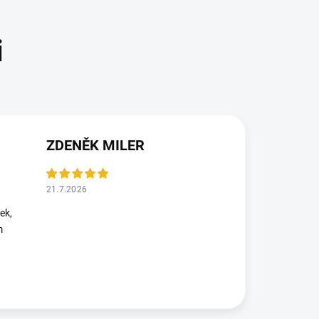
ZDENĚK MILER
21.7.2026
ek,
m