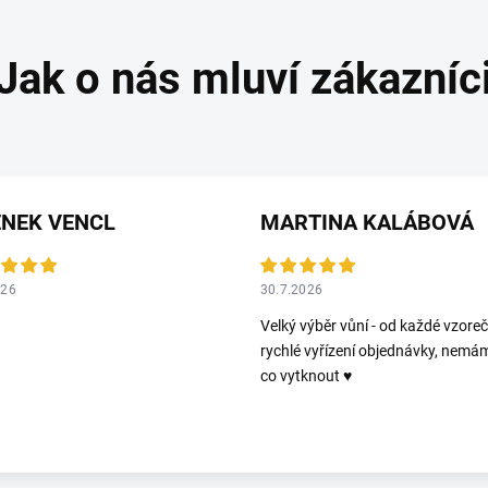
ENEK VENCL
MARTINA KALÁBOVÁ
026
30.7.2026
Velký výběr vůní - od každé vzoreč
rychlé vyřízení objednávky, nemá
co vytknout ♥️