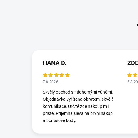
HANA D.
ZD
7.8.2026
6.8.2
Skvělý obchod s nádhernými vůněmi.
Objednávka vyřízena obratem, skvělá
komunikace. Určitě zde nakoupím i
příště. Příjemná sleva na první nákup
a bonusové body.