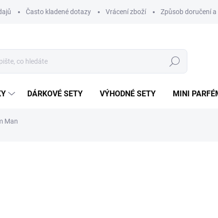
dajů
Často kladené dotazy
Vrácení zboží
Způsob doručení a 
Hledat
KY
DÁRKOVÉ SETY
VÝHODNÉ SETY
MINI PARFÉ
om Man
NAČKA:
LATTAFA
775 Kč
Měrná
SKLADEM
cena: