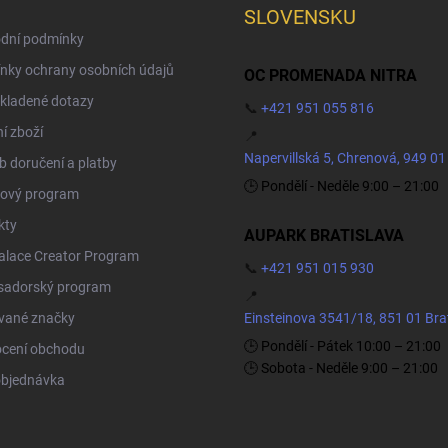
SLOVENSKU
dní podmínky
nky ochrany osobních údajů
OC PROMENADA NITRA
kladené dotazy
📞
+421 951 055 816
í zboží
📍
Napervillská 5, Chrenová, 949 01
 doručení a platby
🕒 Pondělí - Neděle 9:00 – 21:00
ový program
kty
AUPARK BRATISLAVA
Palace Creator Program
📞
+421 951 015 930
adorský program
📍
vané značky
Einsteinova 3541/18, 851 01 Bra
🕒 Pondělí - Pátek 10:00 – 21:00
cení obchodu
🕒 Sobota - Neděle 9:00 – 21:00
objednávka