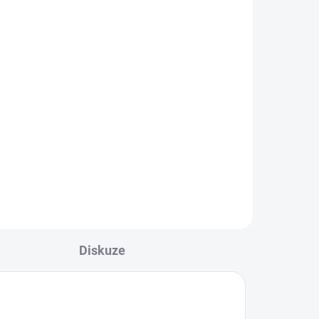
an
om
..
Diskuze