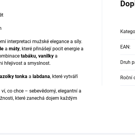
Dop
ět
m
Katego
ní interpretaci mužské elegance a síly.
EAN
:
le
a
máty
, které přinášejí pocit energie a
 kombinace
tabáku, vanilky
a
Druh 
ni hřejivost a smyslnost.
fazolky tonka
a
labdana
, které vytváří
Roční 
 ví, co chce – sebevědomý, elegantní a
mužnosti, které zanechá dojem každým