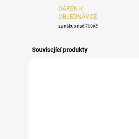
DÁREK K
OBJEDNÁVCE
za nákup nad 700Kč
Související produkty
PÁNSKÉ
DÁMSK
SKLADEM
VZOREK - Lattafa
VZ