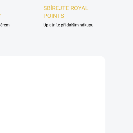
SBÍREJTE ROYAL
?
POINTS
ýběrem
Uplatníte při dalším nákupu
ADEM
ift