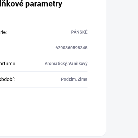
lňkové parametry
rie
:
PÁNSKÉ
6290360598345
parfumu
:
Aromatický, Vanilkový
období
:
Podzim, Zima