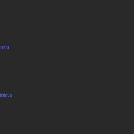
 Nitra
tislava