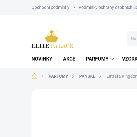
Přejít
Obchodní podmínky
Podmínky ochrany osobních ú
na
obsah
NOVINKY
AKCE
PARFUMY
VZOR
Domů
PARFUMY
PÁNSKÉ
Lattafa Kingd
1 hodnocení
Podrobnosti hodnocení
Z
PÁNSKÉ