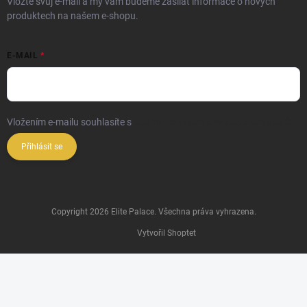
Vložte svůj e-mail a my vám budeme zasílat informace o nových
produktech na našem e-shopu.
E-MAIL
Vložením e-mailu souhlasíte s
podmínkami ochrany osobních údajů
Přihlásit se
Copyright 2026
Elite Palace
. Všechna práva vyhrazena.
Vytvořil Shoptet