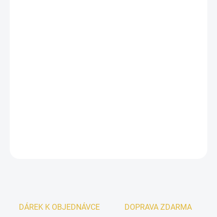
13.8.2026
−
+
Přidat do košíku
Inspirováno
ANGEL NOVA
by Mugler.
Parfémovaná voda pro ženy
Lattafa Mayar
je návyková
květinově ovocná vůně, která vás okouzlí již při prvním
přivonění. Gurmánská vůně, kterou si zamilujete každý
den.
DETAILNÍ INFORMACE
ZEPTAT SE
HLÍDAT
DÁREK K OBJEDNÁVCE
DOPRAVA ZDARMA