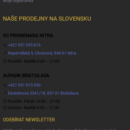
Moje objednávka
NAŠE PRODEJNY NA SLOVENSKU
OC PROMENADA NITRA
📞
+421 951 055 816
📍
Napervillská 5, Chrenová, 949 01 Nitra
🕒 Pondělí - Neděle 9:00 – 21:00
AUPARK BRATISLAVA
📞
+421 951 015 930
📍
Einsteinova 3541/18, 851 01 Bratislava
🕒 Pondělí - Pátek 10:00 – 21:00
🕒 Sobota - Neděle 9:00 – 21:00
ODEBÍRAT NEWSLETTER