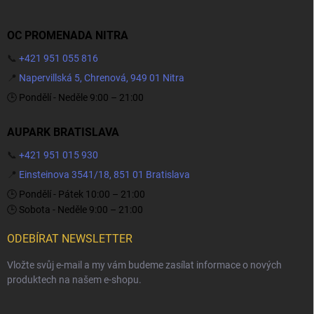
OC PROMENADA NITRA
📞
+421 951 055 816
📍
Napervillská 5, Chrenová, 949 01 Nitra
🕒 Pondělí - Neděle 9:00 – 21:00
AUPARK BRATISLAVA
📞
+421 951 015 930
📍
Einsteinova 3541/18, 851 01 Bratislava
🕒 Pondělí - Pátek 10:00 – 21:00
🕒 Sobota - Neděle 9:00 – 21:00
ODEBÍRAT NEWSLETTER
Vložte svůj e-mail a my vám budeme zasílat informace o nových
produktech na našem e-shopu.