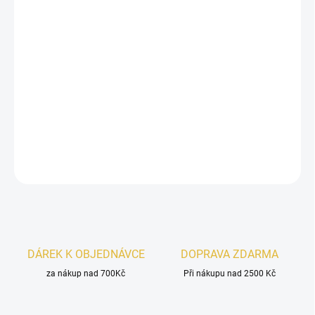
Lattafa Najdia
je dynamická vůně, která spojuje svěž
í
citrusy
a hřejivé
kořeněné tóny
. V úvodu vás osvěží
grapefruit
a
mandarinka
, srdce parfému rozkvétá
skořicí
a
růží
s kořeněným nádechem. Základ vůně je hluboký a
smyslný díky spojení
ambry, kůže, pačuli
a
dřevitých
tónů
. Tento parfém je ideální pro ty, kteří hledají elegantní
a výraznou vůni s orientálním nádechem.
DETAILNÍ INFORMACE
ZEPTAT SE
HLÍDAT
DÁREK K OBJEDNÁVCE
DOPRAVA ZDARMA
za nákup nad 700Kč
Při nákupu nad 2500 Kč