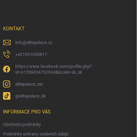
á
p
a
t
í
KONTAKT
info
@
elitepalace.cz
+421951055817
https://www.facebook.com/profile.php?
id=61556834792924&locale=sk_sk
elitepalace_sk/
@elitepalace_sk
INFORMACE PRO VÁS
Obchodní podmínky
Podmínky ochrany osobních údajů