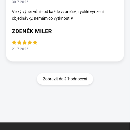
30.7.2026
Velký výběr vůní - od každé vzoreček, rychlé vyřízení
objednávky, nemám co vytknout ♥️
ZDENĚK MILER
21.7.2026
Zobrazit další hodnocení
Z