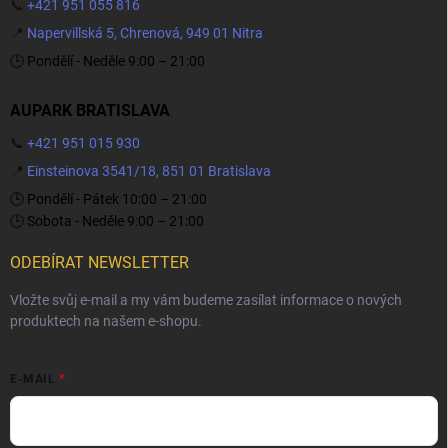
📞
+421 951 055 816
📍
Napervillská 5, Chrenová, 949 01 Nitra
🕒 Pondělí - Neděle 9:00 – 21:00
AUPARK BRATISLAVA
📞
+421 951 015 930
📍
Einsteinova 3541/18, 851 01 Bratislava
🕒 Pondělí - Pátek 10:00 – 21:00
🕒 Sobota - Neděle 9:00 – 21:00
ODEBÍRAT NEWSLETTER
Vložte svůj e-mail a my vám budeme zasílat informace o nových
produktech na našem e-shopu.
E-MAIL