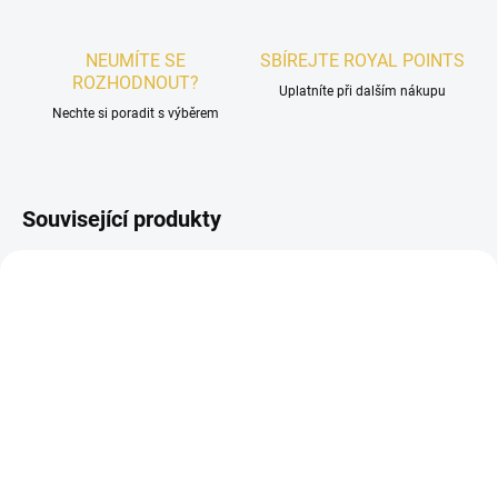
NEUMÍTE SE
SBÍREJTE ROYAL POINTS
ROZHODNOUT?
Uplatníte při dalším nákupu
Nechte si poradit s výběrem
Související produkty
UNISEX
UNISEX
POSLEDNÍ KUSY
SKLADEM
SKLADEM
Lattafa Najdia EDP 30 ml
VZOREK - Lattafa Najdia