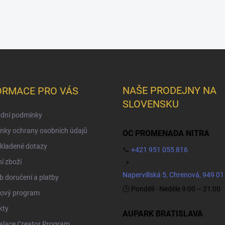
NAŠE PRODEJNY NA
ORMACE PRO VÁS
SLOVENSKU
dní podmínky
nky ochrany osobních údajů
OC PROMENADA NITRA
kladené dotazy
📞
+421 951 055 816
í zboží
📍
Napervillská 5, Chrenová, 949 01
 doručení a platby
🕒 Pondělí - Neděle 9:00 – 21:00
ový program
kty
AUPARK BRATISLAVA
Palace Creator Program