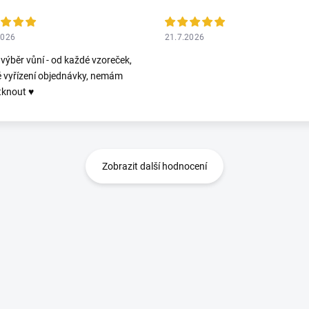
2026
21.7.2026
 výběr vůní - od každé vzoreček,
é vyřízení objednávky, nemám
tknout ♥️
Zobrazit další hodnocení