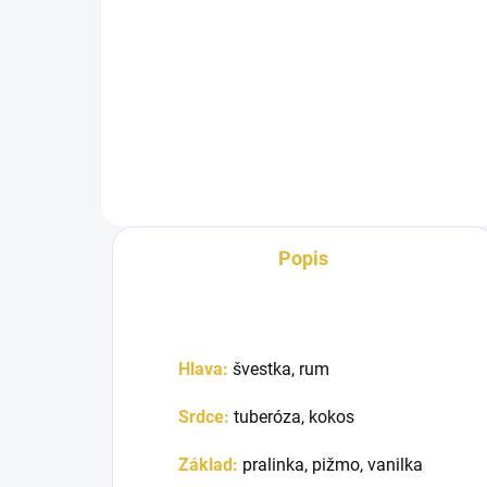
Lattafa Petra je opojná a
gurmánská vůně, která spojuje
ovocnou smyslnost se sladkou
hloubkou. V...
Popis
Hlava:
švestka, rum
Srdce:
tuberóza, kokos
Základ:
pralinka, pižmo, vanilka