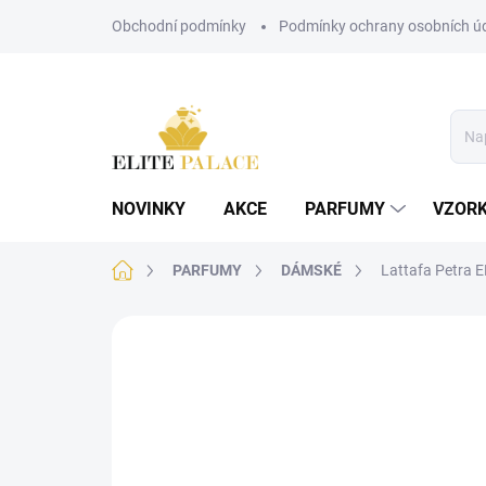
Přejít
Obchodní podmínky
Podmínky ochrany osobních ú
na
obsah
NOVINKY
AKCE
PARFUMY
VZOR
Domů
PARFUMY
DÁMSKÉ
Lattafa Petra 
Neohodnoceno
Podrobnosti hodnoce
DÁMSKÉ
POSLEDNÍ KUSY