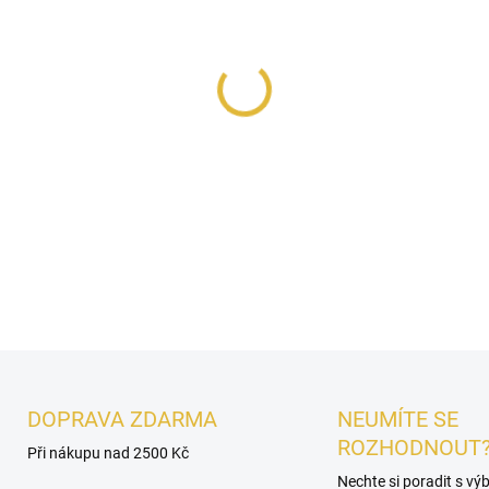
MŮŽEME DORUČIT DO:
12.8.2
−
+
Lattafa Petra
je
opojná a gu
se sladkou hloubkou. V úvo
srdci rozkvétá opulentní
tube
pralinek, pižma
a
vanilky
dot
DETAILNÍ INFORMACE
DOPRAVA ZDARMA
NEUMÍTE SE
ROZHODNOUT
Při nákupu nad 2500 Kč
Nechte si poradit s v