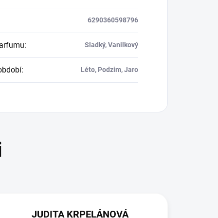
6290360598796
parfumu
:
Sladký, Vanilkový
období
:
Léto, Podzim, Jaro
JUDITA KRPELÁNOVÁ