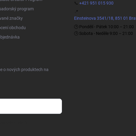
📞
+421 951 015 930
adorský program
📍
vané značky
Einsteinova 3541/18, 851 01 Bra
🕒 Pondělí - Pátek 10:00 – 21:00
cení obchodu
🕒 Sobota - Neděle 9:00 – 21:00
objednávka
ce o nových produktech na
sobních údajů