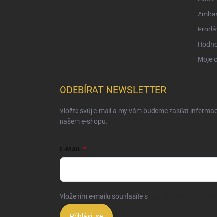
Ambas
Prodá
Hodno
Moje 
ODEBÍRAT NEWSLETTER
Vložte svůj e-mail a my vám budeme zasílat informa
našem e-shopu.
E-MAIL
Vložením e-mailu souhlasíte s
podmínkami ochrany o
Přihlásit se