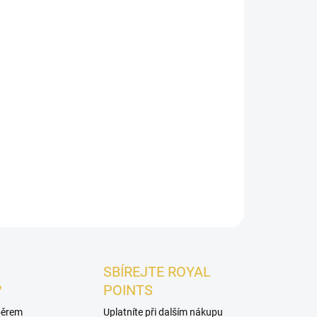
026
Přidat do košíku
rmánská vůně
, která spojuje ovocnou smyslnost
du okouzlí bohatou kombinací
švestky
a
rumu
, v
róza
zjemněná krémovým
kokosem
. Základ z
váří svůdnou, dlouhotrvající stopu.
ZEPTAT SE
HLÍDAT
SBÍREJTE ROYAL
?
POINTS
ýběrem
Uplatníte při dalším nákupu