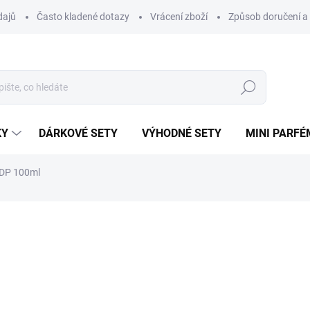
dajů
Často kladené dotazy
Vrácení zboží
Způsob doručení a 
Hledat
KY
DÁRKOVÉ SETY
VÝHODNÉ SETY
MINI PARFÉ
EDP 100ml
ní
ZNAČKA:
LATTAFA
1 018 Kč
Měrná
SKLADEM
cena: