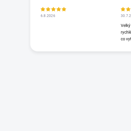
6.8.2026
30.7.
Velký
rychl
co vy