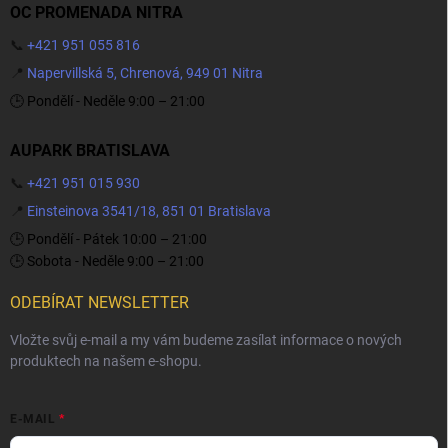
OC PROMENADA NITRA
📞
+421 951 055 816
📍
Napervillská 5, Chrenová, 949 01 Nitra
🕒 Pondělí - Neděle 9:00 – 21:00
AUPARK BRATISLAVA
📞
+421 951 015 930
📍
Einsteinova 3541/18, 851 01 Bratislava
🕒 Pondělí - Pátek 10:00 – 21:00
🕒 Sobota - Neděle 9:00 – 21:00
ODEBÍRAT NEWSLETTER
Vložte svůj e-mail a my vám budeme zasílat informace o nových
produktech na našem e-shopu.
E-MAIL