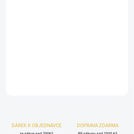
Luxusní dárkový set
Lattafa Pride Tharwah Gold
spojuje
eleganci a smyslnost v dokonalé harmonii. Jiskřivá
bergamot
a aromatická
levandule
se prolínají s jemným
srdcem z
jasmínu
a
pomerančového květu
, zatímco
hřejivý základ z
vanilky, vetiveru
a
ambry
zanechává
nezapomenutelnou stopu.
Set obsahuje
parfém 100 ml, cestovní parfém 20 ml,
parfémovaný sprej 200 ml a mini flakon.
DETAILNÍ INFORMACE
ZEPTAT SE
HLÍDAT
DÁREK K OBJEDNÁVCE
DOPRAVA ZDARMA
za nákup nad 700Kč
Při nákupu nad 2500 Kč