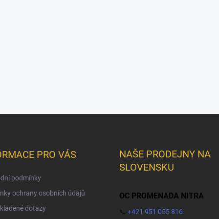
NAŠE PRODEJNY NA
ORMACE PRO VÁS
SLOVENSKU
dní podmínky
nky ochrany osobních údajů
OC PROMENADA NITRA
kladené dotazy
📞
+421 951 055 816