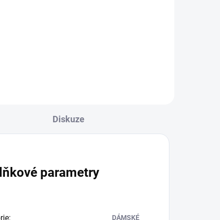
l
Objevte ikonickou ženskou vůni
ni
Lattafa Yara v exkluzivním
zvýhodněném setu. Vzácná
kombinace...
Diskuze
lňkové parametry
rie
:
DÁMSKÉ