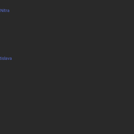
 Nitra
tislava