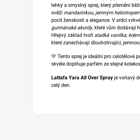
lehký a smyslný sprej, který přemění běž
svěží
mandarinkou, jemným heliotropem a
pocit ženskosti a elegance. V srdci vzkv
gurmánské akordy
, které vůni dodávají 
Hřejivý základ tvoří
sladká vanilka, kré
které zanechávají dlouhotrvající, jemno
💛 Tento sprej je ideální pro celotělové p
skvěle doplňuje parfém ze stejné kolekce
Lattafa Yara All Over Spray
je voňavý do
celý den.