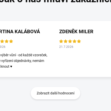
RTINA KALÁBOVÁ
ZDENĚK MILER
2026
21.7.2026
 výběr vůní - od každé vzoreček,
é vyřízení objednávky, nemám
tknout ♥️
Zobrazit další hodnocení