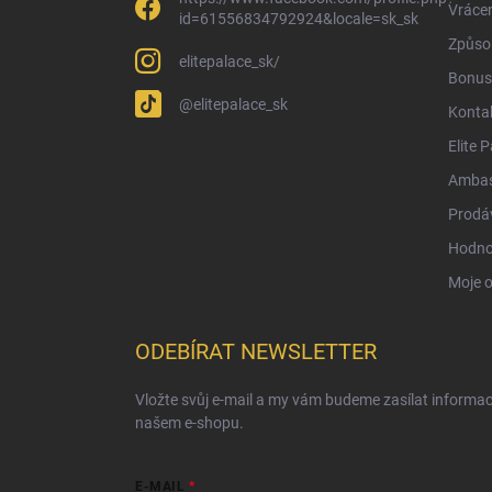
Vrácen
id=61556834792924&locale=sk_sk
Způsob
elitepalace_sk/
Bonus
@elitepalace_sk
Konta
Elite 
Ambas
Prodá
Hodno
Moje 
ODEBÍRAT NEWSLETTER
Vložte svůj e-mail a my vám budeme zasílat informa
našem e-shopu.
E-MAIL