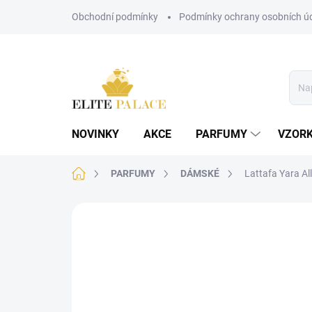
Přejít
Obchodní podmínky
Podmínky ochrany osobních ú
na
obsah
NOVINKY
AKCE
PARFUMY
VZOR
Domů
PARFUMY
DÁMSKÉ
Lattafa Yara Al
Neohodnoceno
Podrobnosti hodnoce
DÁMSKÉ