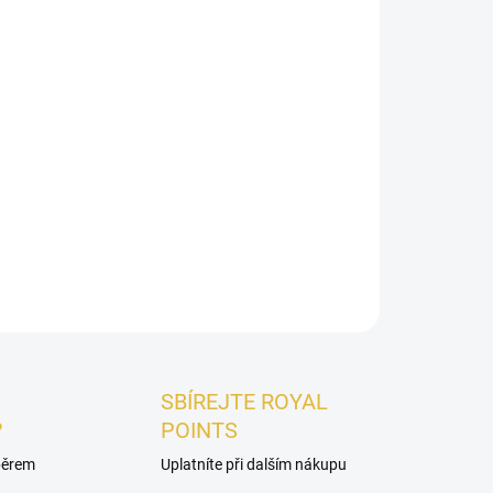
je jemný
tělový sprej
, který vás zahalí do sladké a
nka, květinový heliotrop
a
orchidej
se prolínají
a
gurmánským srdcem
, zatímco hřejivá
vanilka,
echávají smyslnou a dlouhotrvající stopu.
ZEPTAT SE
HLÍDAT
SBÍREJTE ROYAL
?
POINTS
ýběrem
Uplatníte při dalším nákupu