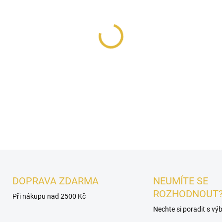
Lattafa Yara All Over Spray
ženské vůně. Jiskřivá
mandari
s exotickými
tropickými tóny
santalové dřevo
a
pižmo
zan
DETAILNÍ INFORMACE
DOPRAVA ZDARMA
NEUMÍTE SE
ROZHODNOUT
Při nákupu nad 2500 Kč
Nechte si poradit s v