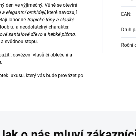
ný den ve výjimečný. Vůně se otevírá
 elegantní orchidejí
, které navozují
EAN
:
étají lahodné
tropické tóny a sladké
hloubku a neodolatelný charakter.
Druh 
mové santalové dřevo a hebké pižmo
,
u a svůdnou stopu.
Roční 
oužití, osvěžení vlasů či oblečení a
.
tek luxusu, který vás bude provázet po