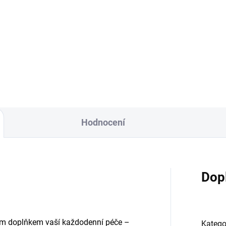
Detai
evte nepřehlédnutelnou vůni
afa Yara – ztělesnění luxusu
Objevte ikonickou ženskou vů
yslnosti. Tato orientální a...
Lattafa Yara v exkluzivním
zvýhodněném setu. Vzácná
kombinace...
Hodnocení
Dop
m doplňkem vaší každodenní péče –
Katego