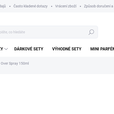
dajů
Často kladené dotazy
Vrácení zboží
Způsob doručení a 
Hledat
KY
DÁRKOVÉ SETY
VÝHODNÉ SETY
MINI PARFÉ
l Over Spray 150ml
ní
ZNAČKA:
LATTAFA
532 Kč
Měrná
532 Kč / 150 ml
cena:
VYPRODÁNO