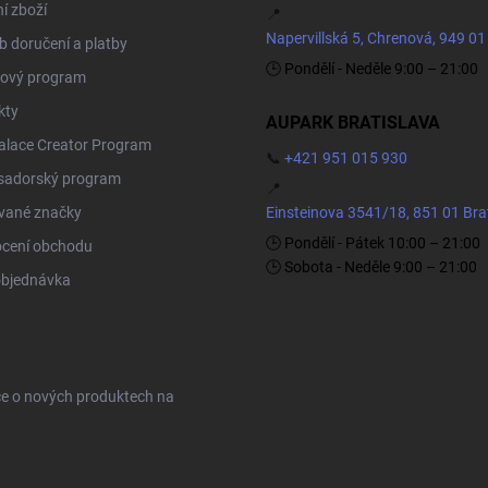
í zboží
📍
Napervillská 5, Chrenová, 949 01
 doručení a platby
🕒 Pondělí - Neděle 9:00 – 21:00
ový program
kty
AUPARK BRATISLAVA
Palace Creator Program
📞
+421 951 015 930
adorský program
📍
vané značky
Einsteinova 3541/18, 851 01 Bra
🕒 Pondělí - Pátek 10:00 – 21:00
cení obchodu
🕒 Sobota - Neděle 9:00 – 21:00
objednávka
ce o nových produktech na