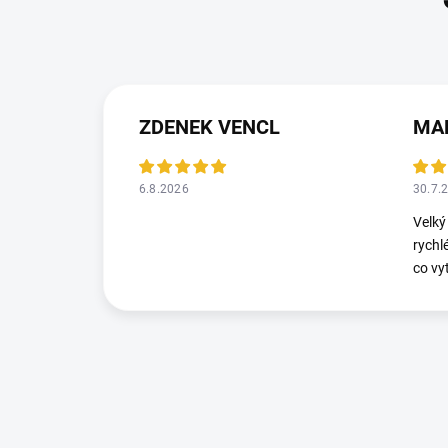
ZDENEK VENCL
MA
6.8.2026
30.7.
Velký
rychl
co vy