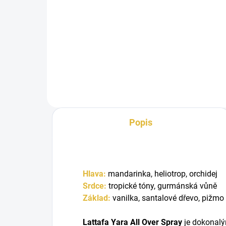
Objevte nepřehlédnutelnou vůni
Obj
Lattafa Yara – ztělesnění luxusu
Latt
a smyslnosti. Tato orientální a...
a sm
Popis
Hlava:
mandarinka, heliotrop, orchidej
Srdce:
tropické tóny, gurmánská vůně
Základ:
vanilka, santalové dřevo, pižmo
Lattafa Yara All Over Spray
je dokonalý