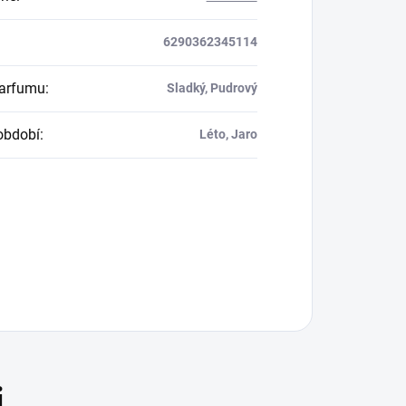
6290362345114
parfumu
:
Sladký, Pudrový
období
:
Léto, Jaro