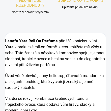
NEUMÍTE SE
SBÍREJTE ROYAL POINTS
ROZHODNOUT?
Uplatníte při dalším nákupu
Nechte si poradit s výběrem
Lattafa Yara Roll On Perfume
přináší ikonickou vůni
Yara
v praktické roll-on formě, kterou můžete mít vždy u
sebe. Tato ženská a návyková kompozice spojuje jemnou
sladkost, tropické ovoce a hebkou vanilku do elegantního
a velmi přitažlivého parfému.
Úvod vůně otevírá jemný heliotrop, šťavnatá mandarinka
a elegantní orchidej, které vytvářejí ženský a jemně
exotický začátek.
V srdci se rozvíjí kombinace květinových tónů a
tropického ovoce, která dodává vůni hravý, sladký a
moderní charakter.