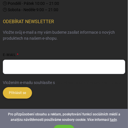
🕒 Pondělí - Pátek 10:00 – 21:00
🕒 Sobota - Neděle 9:00 – 21:00
ODEBÍRAT NEWSLETTER
Vložte svůj e-mail a my vám budeme zasílat informace o nových
produktech na našem e-shopu.
E-MAIL
Vložením e-mailu souhlasíte s
podmínkami ochrany osobních údajů
Přihlásit se
Pro přizpůsobení obsahu a reklam, poskytování funkcí sociálních médií a
analýzu návštěvnosti používáme soubory cookie. Více informací
tady
.
Copyright 2026
Elite Palace
. Všechna práva vyhrazena.