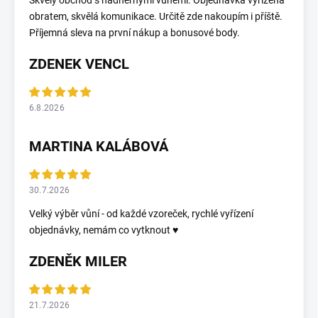
Skvělý obchod s nádhernými vůněmi. Objednávka vyřízena
obratem, skvělá komunikace. Určitě zde nakoupím i příště.
Příjemná sleva na první nákup a bonusové body.
ZDENEK VENCL
6.8.2026
MARTINA KALÁBOVÁ
30.7.2026
Velký výběr vůní - od každé vzoreček, rychlé vyřízení
objednávky, nemám co vytknout ♥️
ZDENĚK MILER
21.7.2026