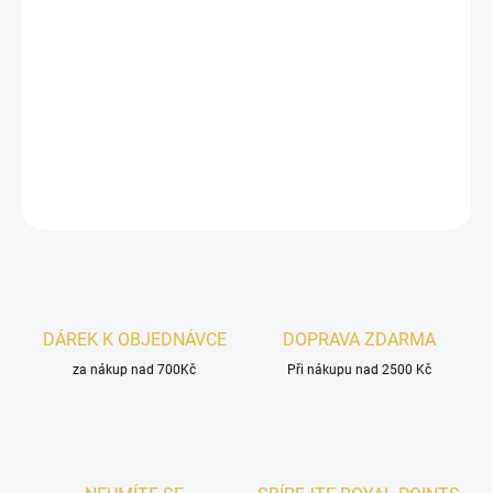
Lattafa Yara Roll On Perfume
je sladká a ženská vůně s
jemným ovocně-květinovým charakterem a krémovým
vanilkovo-pižmovým základem. Praktická roll-on verze
ideální pro každý den.
DETAILNÍ INFORMACE
ZEPTAT SE
HLÍDAT
DÁREK K OBJEDNÁVCE
DOPRAVA ZDARMA
za nákup nad 700Kč
Při nákupu nad 2500 Kč