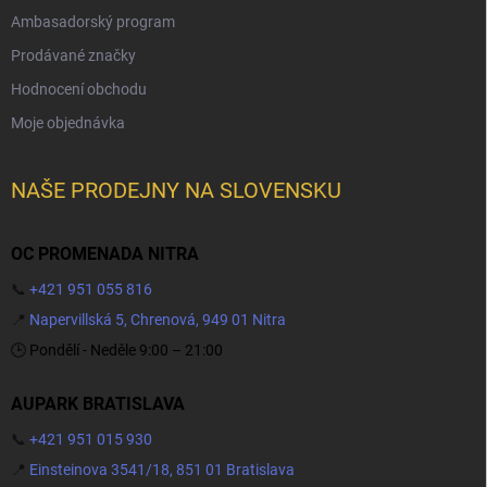
Ambasadorský program
Prodávané značky
Hodnocení obchodu
Moje objednávka
NAŠE PRODEJNY NA SLOVENSKU
OC PROMENADA NITRA
📞
+421 951 055 816
📍
Napervillská 5, Chrenová, 949 01 Nitra
🕒 Pondělí - Neděle 9:00 – 21:00
AUPARK BRATISLAVA
📞
+421 951 015 930
📍
Einsteinova 3541/18, 851 01 Bratislava