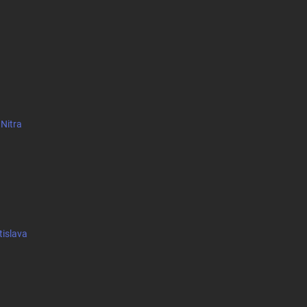
 Nitra
tislava