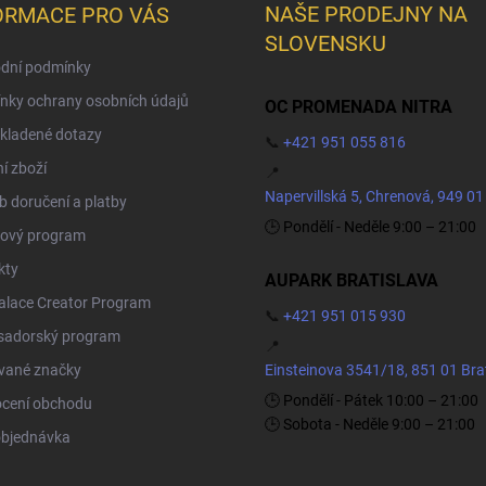
NAŠE PRODEJNY NA
ORMACE PRO VÁS
SLOVENSKU
dní podmínky
nky ochrany osobních údajů
OC PROMENADA NITRA
kladené dotazy
📞
+421 951 055 816
í zboží
📍
Napervillská 5, Chrenová, 949 01
 doručení a platby
🕒 Pondělí - Neděle 9:00 – 21:00
ový program
kty
AUPARK BRATISLAVA
Palace Creator Program
📞
+421 951 015 930
adorský program
📍
vané značky
Einsteinova 3541/18, 851 01 Bra
🕒 Pondělí - Pátek 10:00 – 21:00
cení obchodu
🕒 Sobota - Neděle 9:00 – 21:00
objednávka