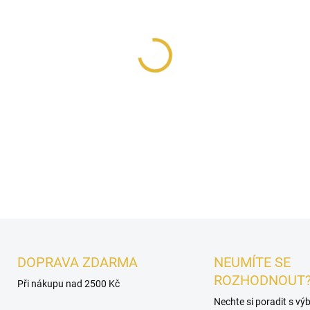
MŮŽEME DORUČIT DO:
12.8.2
−
+
Le Bonheur Nightly Moon
je
úvodem, bohatým květinový
základem. Smyslná, romanti
DETAILNÍ INFORMACE
DOPRAVA ZDARMA
NEUMÍTE SE
ROZHODNOUT
Při nákupu nad 2500 Kč
Nechte si poradit s v