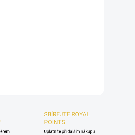
026
Přidat do košíku
 sladká dámská vůně s ovocně-kokosovým
m srdcem a krémovým vanilkovo-karamelovým
cká a mimořádně návyková.
ZEPTAT SE
HLÍDAT
SBÍREJTE ROYAL
?
POINTS
ýběrem
Uplatníte při dalším nákupu