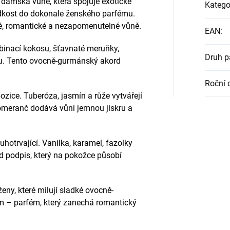
dámská vůně, která spojuje exotické
Katego
adkost do dokonale ženského parfému.
zné, romantické a nezapomenutelné vůně.
EAN
:
inací kokosu, šťavnaté meruňky,
Druh 
nu. Tento ovocně-gurmánský akord
Roční 
ozice. Tuberóza, jasmín a růže vytvářejí
pomeranč dodává vůni jemnou jiskru a
hotrvající. Vanilka, karamel, fazolky
d podpis, který na pokožce působí
ženy, které milují sladké ovocně-
 – parfém, který zanechá romantický