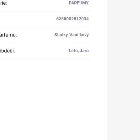
rie
:
PARFUMY
6288002812034
parfumu
:
Sladký, Vanilkový
období
:
Léto, Jaro