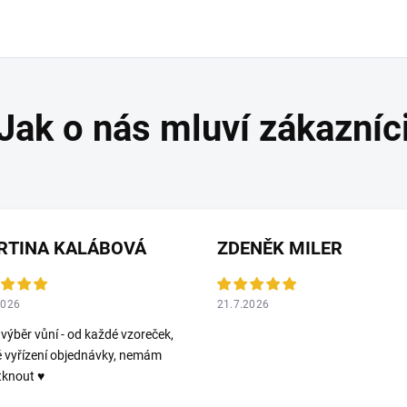
RTINA KALÁBOVÁ
ZDENĚK MILER
2026
21.7.2026
 výběr vůní - od každé vzoreček,
é vyřízení objednávky, nemám
tknout ♥️