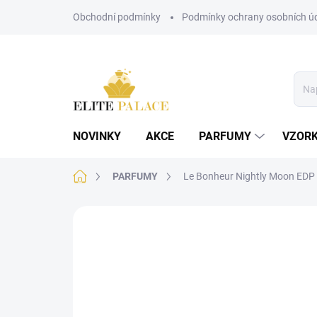
Přejít
Obchodní podmínky
Podmínky ochrany osobních ú
na
obsah
NOVINKY
AKCE
PARFUMY
VZOR
Domů
PARFUMY
Le Bonheur Nightly Moon EDP
Neohodnoceno
Podrobnosti hodnoce
DÁMSKÉ