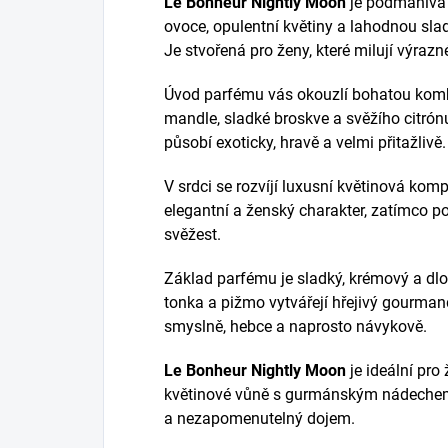
Le Bonheur Nightly Moon
je podmanivá 
ovoce, opulentní květiny a lahodnou sl
Je stvořená pro ženy, které milují výra
Úvod parfému vás okouzlí bohatou komb
mandle, sladké broskve a svěžího citró
působí exoticky, hravě a velmi přitažlivě.
V srdci se rozvíjí luxusní květinová komp
elegantní a ženský charakter, zatímco 
svěžest.
Základ parfému je sladký, krémový a dlou
tonka a pižmo vytvářejí hřejivý gourman
smyslně, hebce a naprosto návykově.
Le Bonheur Nightly Moon
je ideální pro 
květinové vůně s gurmánským nádechem
a nezapomenutelný dojem.