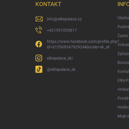
a
KONTAKT
INF
t
í
Obcho
info
@
elitepalace.cz
Podmí
+421951055817
Často 
https://www.facebook.com/profile.php?
Vrácen
id=61556834792924&locale=sk_sk
Způsob
elitepalace_sk/
Bonus
@elitepalace_sk
Konta
Elite 
Ambas
Prodá
Hodno
Moje 