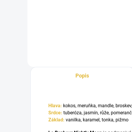
Do košíku
Le Bonheur Nightly Moon je
sladká dámská vůně s ovocně-
kokosovým úvodem, bohatým
květinovým...
Popis
Hlava:
kokos, meruňka, mandle, broskev,
Srdce:
tuberóza, jasmín, růže, pomeranč
Základ:
vanilka, karamel, tonka, pižmo