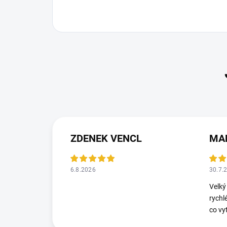
ZDENEK VENCL
MA
6.8.2026
30.7.
Velký
rychl
co vy