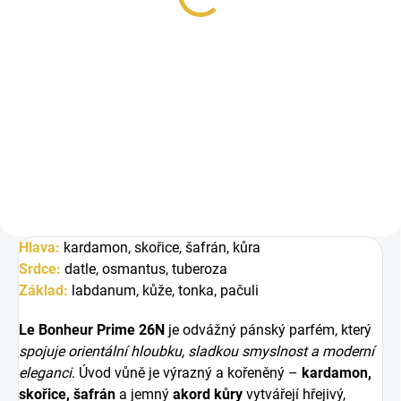
Měrná
48 Kč / 1 ml
cena:
Do košíku
Le Bonheur Prime 26N je výrazná
pánská vůně s kořeněným
úvodem, sladko-květinovým
srdcem a...
Hlava:
kardamon, skořice, šafrán, kůra
Srdce:
datle, osmantus, tuberoza
Základ:
labdanum, kůže, tonka, pačuli
Le Bonheur Prime 26N
je odvážný pánský parfém, který
spojuje orientální hloubku, sladkou smyslnost a moderní
eleganci
. Úvod vůně je výrazný a kořeněný –
kardamon,
skořice, šafrán
a jemný
akord kůry
vytvářejí hřejivý,