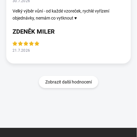
30.7.2026
Velký výběr vůní - od každé vzoreček, rychlé vyřízení
objednávky, nemám co vytknout ♥️
ZDENĚK MILER
21.7.2026
Zobrazit další hodnocení
Z