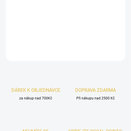
Le Bonheur Prime 26N
je
výrazná pánská vůně
s
kořeněným úvodem, sladko-květinovým srdcem
a
hlubokým
koženě-ambrovým základem
.
Intenzivní,
charismatická a nezaměnitelná
.
DETAILNÍ INFORMACE
ZEPTAT SE
HLÍDAT
DÁREK K OBJEDNÁVCE
DOPRAVA ZDARMA
za nákup nad 700Kč
Při nákupu nad 2500 Kč