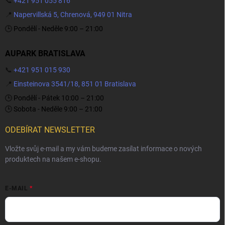
📞
+421 951 055 816
📍
Napervillská 5, Chrenová, 949 01 Nitra
🕒 Pondělí - Neděle 9:00 – 21:00
AUPARK BRATISLAVA
📞
+421 951 015 930
📍
Einsteinova 3541/18, 851 01 Bratislava
🕒 Pondělí - Pátek 10:00 – 21:00
🕒 Sobota - Neděle 9:00 – 21:00
ODEBÍRAT NEWSLETTER
Vložte svůj e-mail a my vám budeme zasílat informace o nových
produktech na našem e-shopu.
E-MAIL