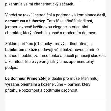
pikantní a velmi charismatický začátek.
V srdci se rozvíjí netradiční a podmanivá kombinace
datlí,
osmantusu
a
tuberózy
. Tato fáze přináší sladkost,
jemnou ovocně-květinovou eleganci a orientální
charakter, který působí luxusně a moderním dojmem.
Základ parfému je hluboký, tmavý a dlouhotrvající.
Labdanum
a
kůže
dodávají vůni balzámovou a mírně
drsnou hloubku, zatímco tonka a pačuli přinášejí sladkost
a zemitost, které vytvářejí silný a nezapomenutelný
podpis.
Le Bonheur Prime 26N
je ideální pro muže, kteří milují
výrazné, orientální a kožené vůně – parfém, který
přitahuje pozornost a podtrhuje osobnost.