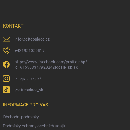
á
p
a
t
í
KONTAKT
info
@
elitepalace.cz
+421951055817
https://www.facebook.com/profile.php?
id=61556834792924&locale=sk_sk
elitepalace_sk/
@elitepalace_sk
INFORMACE PRO VÁS
Obchodní podmínky
Podmínky ochrany osobních údajů