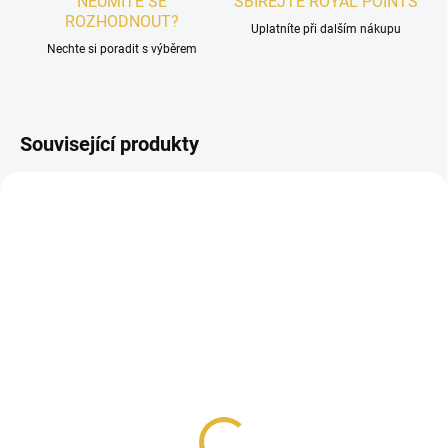
NEUMÍTE SE
SBÍREJTE ROYAL POINTS
ROZHODNOUT?
Uplatníte při dalším nákupu
Nechte si poradit s výběrem
Související produkty
PÁNSKÉ
SKLADEM
VZOREK - Le Bonheur
Prime 26N
48 Kč