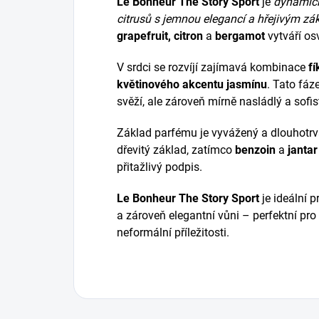
Le Bonheur The Story Sport
je
dynamick
citrusů s jemnou elegancí a hřejivým z
grapefruit, citron
a
bergamot
vytváří osv
V srdci se rozvíjí zajímavá kombinace
fí
květinového akcentu jasmínu
. Tato fáz
svěží, ale zároveň mírně nasládlý a sofis
Základ parfému je vyvážený a dlouhotrva
dřevitý základ, zatímco
benzoin
a
jantar
přitažlivý podpis.
Le Bonheur The Story Sport
je ideální p
a zároveň elegantní vůni – perfektní pro 
neformální příležitosti.