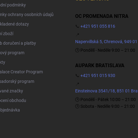
dní podmínky
nky ochrany osobních údajů
OC PROMENADA NITRA
kladené dotazy
📞
+421 951 055 816
í zboží
📍
Napervillská 5, Chrenová, 949 01
 doručení a platby
🕒 Pondělí - Neděle 9:00 – 21:00
ový program
kty
AUPARK BRATISLAVA
Palace Creator Program
📞
+421 951 015 930
adorský program
📍
vané značky
Einsteinova 3541/18, 851 01 Bra
🕒 Pondělí - Pátek 10:00 – 21:00
cení obchodu
🕒 Sobota - Neděle 9:00 – 21:00
objednávka