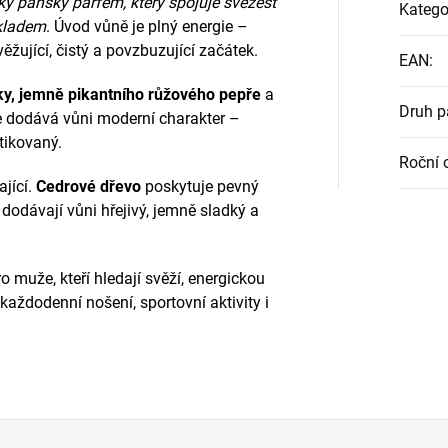
ý pánský parfém, který spojuje svěžest
Katego
ákladem
. Úvod vůně je plný energie –
ěžující, čistý a povzbuzující začátek.
EAN
:
ky, jemně pikantního růžového pepře
a
Druh 
e dodává vůni moderní charakter –
tikovaný.
Roční 
jící.
Cedrové dřevo
poskytuje pevný
dodávají vůni hřejivý, jemně sladký a
ro muže, kteří hledají svěží, energickou
každodenní nošení, sportovní aktivity i