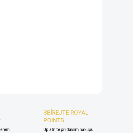
026
Přidat do košíku
je
svěží pánská vůně
s
citrusovým úvodem,
hřejivým dřevito-ambrovým základem
.
 pro každý den
.
ZEPTAT SE
HLÍDAT
SBÍREJTE ROYAL
?
POINTS
ýběrem
Uplatníte při dalším nákupu