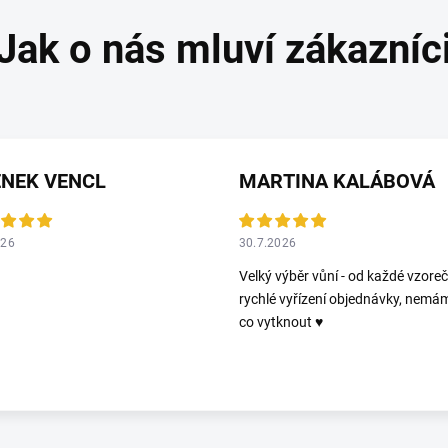
ENEK VENCL
MARTINA KALÁBOVÁ
026
30.7.2026
Velký výběr vůní - od každé vzoreč
rychlé vyřízení objednávky, nemá
co vytknout ♥️