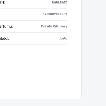
rie
:
PARFUMY
6288002811969
parfumu
:
Dřevitý, Citrusový
období
:
Léto