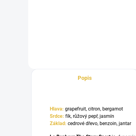
Do košíku
Le Bonheur The Story Sport je
Le B
svěží pánská vůně s citrusovým
unis
úvodem, jemně kořeněným
cit
srdcem a...
srd
Popis
Hlava:
g
rapefruit, c
itron, b
ergamot
Srdce:
fík, růžový pepř, jasmín
Základ:
cedrové dřevo, benzoin, jantar