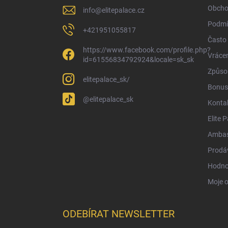
í
Obcho
info
@
elitepalace.cz
Podmí
+421951055817
Často 
https://www.facebook.com/profile.php?
Vrácen
id=61556834792924&locale=sk_sk
Způsob
elitepalace_sk/
Bonus
@elitepalace_sk
Konta
Elite 
Ambas
Prodá
Hodno
Moje 
ODEBÍRAT NEWSLETTER