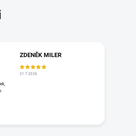
ZDENĚK MILER
21.7.2026
ek,
m