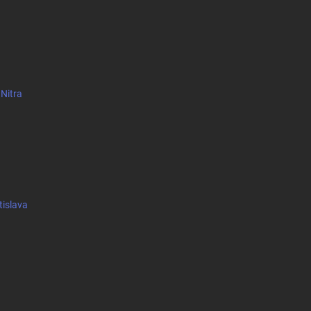
 Nitra
tislava