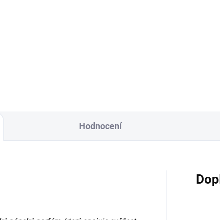
Do košíku
onheur Lavina je elegantní
ex vůně se svěžím zeleno-
rusovým úvodem, květinovým
cem...
Hodnocení
Dop