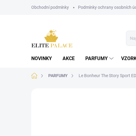
Přejít
Obchodní podmínky
Podmínky ochrany osobních ú
na
obsah
NOVINKY
AKCE
PARFUMY
VZOR
Domů
PARFUMY
Le Bonheur The Story Sport E
Neohodnoceno
Podrobnosti hodnoce
PÁNSKÉ