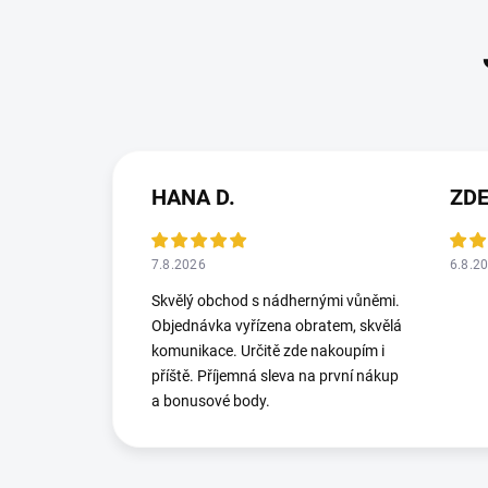
HANA D.
ZD
7.8.2026
6.8.2
Skvělý obchod s nádhernými vůněmi.
Objednávka vyřízena obratem, skvělá
komunikace. Určitě zde nakoupím i
příště. Příjemná sleva na první nákup
a bonusové body.