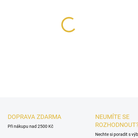
MŮŽEME DORUČIT DO:
13.8.2
−
+
Le Bonheur The Story Sport
jemně kořeněným srdcem a 
Energická, moderní a ideální
DETAILNÍ INFORMACE
DOPRAVA ZDARMA
NEUMÍTE SE
ROZHODNOUT
Při nákupu nad 2500 Kč
Nechte si poradit s v