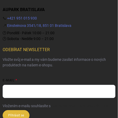
AUPARK BRATISLAVA
📞
+421 951 015 930
📍
Einsteinova 3541/18, 851 01 Bratislava
🕒 Pondělí - Pátek 10:00 – 21:00
🕒 Sobota - Neděle 9:00 – 21:00
ODEBÍRAT NEWSLETTER
Vložte svůj e-mail a my vám budeme zasílat informace o nových
produktech na našem e-shopu.
E-MAIL
Vložením e-mailu souhlasíte s
podmínkami ochrany osobních údajů
Přihlásit se