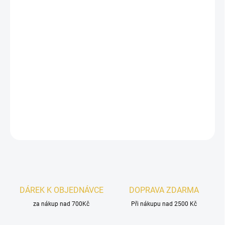
Maison Alhambra La Charmante Éclatant
je
ovocně-květinová
vůně
, která v úvodu okouzlí šťavnatými tóny
černého rybízu
a
malin
. V srdci se prolínají jemné akordy
růže
a
pivoňky
, které
dodávají vůni romantický nádech. Základ tvoří krémová
smetana,
vanilka
a
pižmo
, které parfému dodávají hřejivý a smyslný závěr.
Ideální pro ty, kteří milují sladké a něžné vůně.
DETAILNÍ INFORMACE
ZEPTAT SE
HLÍDAT
DÁREK K OBJEDNÁVCE
DOPRAVA ZDARMA
za nákup nad 700Kč
Při nákupu nad 2500 Kč