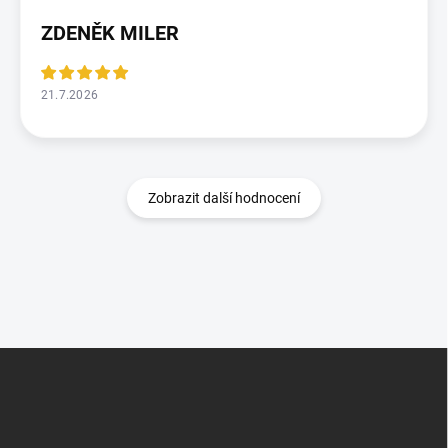
ZDENĚK MILER
21.7.2026
Zobrazit další hodnocení
Z
á
p
a
t