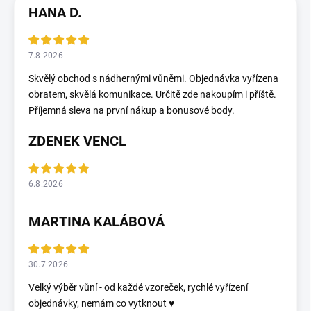
HANA D.
7.8.2026
Skvělý obchod s nádhernými vůněmi. Objednávka vyřízena
obratem, skvělá komunikace. Určitě zde nakoupím i příště.
Příjemná sleva na první nákup a bonusové body.
ZDENEK VENCL
6.8.2026
MARTINA KALÁBOVÁ
30.7.2026
Velký výběr vůní - od každé vzoreček, rychlé vyřízení
objednávky, nemám co vytknout ♥️