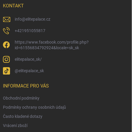
í
KONTAKT
info
@
elitepalace.cz
+421951055817
https://www.facebook.com/profile.php?
id=61556834792924&locale=sk_sk
elitepalace_sk/
@elitepalace_sk
INFORMACE PRO VÁS
Obchodní podmínky
Podmínky ochrany osobních údajů
Často kladené dotazy
Vrácení zboží