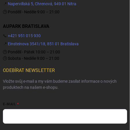
📍
Napervillská 5, Chrenová, 949 01 Nitra
🕒 Pondělí - Neděle 9:00 – 21:00
AUPARK BRATISLAVA
📞
+421 951 015 930
📍
Einsteinova 3541/18, 851 01 Bratislava
🕒 Pondělí - Pátek 10:00 – 21:00
🕒 Sobota - Neděle 9:00 – 21:00
ODEBÍRAT NEWSLETTER
Vložte svůj e-mail a my vám budeme zasílat informace o nových
produktech na našem e-shopu.
E-MAIL