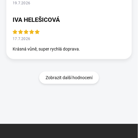
19.7.2026
IVA HELEŠICOVÁ
17.7.2026
Krásná vůně, super rychlá doprava.
Zobrazit další hodnocení
Z
á