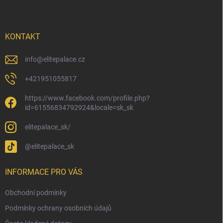
p
a
t
í
KONTAKT
info
@
elitepalace.cz
+421951055817
https://www.facebook.com/profile.php?
id=61556834792924&locale=sk_sk
elitepalace_sk/
@elitepalace_sk
INFORMACE PRO VÁS
Obchodní podmínky
Podmínky ochrany osobních údajů