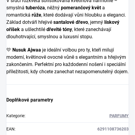
V srdci rozkvétá sofistikovaná květinová harmonie –
smyslná
tuberóza
, něžný
pomerančový květ
a
romantická
růže
, které dodávají vůni hloubku a eleganci.
Základ dotváří hřejivé
santalové dřevo
, jemný
lískový
oříšek
a ušlechtilé
dřevité tóny
, které zanechávají
dlouhotrvající, smyslnou a luxusní stopu.
💛
Nusuk Ajwaa
je ideální volbou pro ty, kteří milují
moderní, květinově ovocné vůně s elegantním a hřejivým
zakončením. Perfektní pro každodenní nošení i speciální
příležitosti, kdy chcete zanechat nezapomenutelný dojem.
Doplňkové parametry
Kategorie
:
PARFUMY
EAN
:
6291108736203