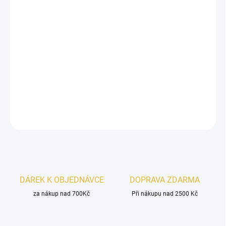
Nusuk Ajwaa
je elegantní a moderní vůně plná svěžesti a
smyslnosti
. Ovocné tóny
černého rybízu, hrušky
a
rebarbory
​​se prolínají s květinovým srdcem z
tuberózy,
pomerančového květu
a
růže
, zatímco hřejivý základ ze
santalového dřeva, lískového oříšku
a
dřevitých tónů
zanechává nezapomenutelnou stopu.
DETAILNÍ INFORMACE
ZEPTAT SE
HLÍDAT
DÁREK K OBJEDNÁVCE
DOPRAVA ZDARMA
za nákup nad 700Kč
Při nákupu nad 2500 Kč