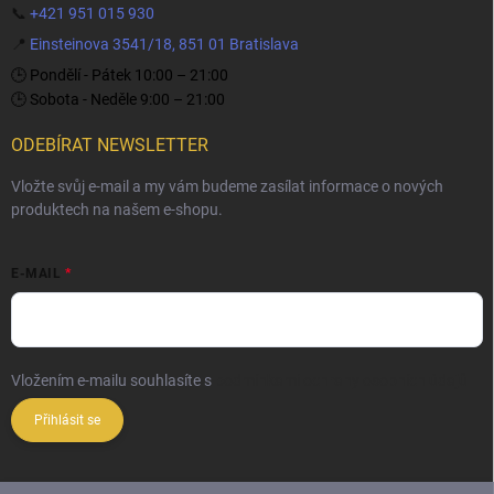
📞
+421 951 015 930
📍
Einsteinova 3541/18, 851 01 Bratislava
🕒 Pondělí - Pátek 10:00 – 21:00
🕒 Sobota - Neděle 9:00 – 21:00
ODEBÍRAT NEWSLETTER
Vložte svůj e-mail a my vám budeme zasílat informace o nových
produktech na našem e-shopu.
E-MAIL
Vložením e-mailu souhlasíte s
podmínkami ochrany osobních údajů
Přihlásit se