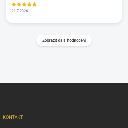
21.7.2026
Zobrazit další hodnocení
Z
á
p
a
t
í
KONTAKT