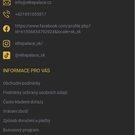
info
@
elitepalace.cz
+421951055817
https://www.facebook.com/profile.php?
id=61556834792924&locale=sk_sk
elitepalace_sk/
@elitepalace_sk
INFORMACE PRO VÁS
Obchodní podmínky
Podmínky ochrany osobních údajů
Často kladené dotazy
Vrácení zboží
Způsob doručení a platby
Bonusový program