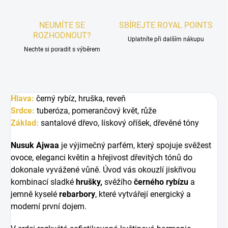
NEUMÍTE SE
SBÍREJTE ROYAL POINTS
ROZHODNOUT?
Uplatníte při dalším nákupu
Nechte si poradit s výběrem
Hlava:
černý rybíz, hruška, reveň
Srdce:
tuberóza, pomerančový květ, růže
Základ:
santalové dřevo, lískový oříšek, dřevěné tóny
Nusuk Ajwaa
je výjimečný parfém, který spojuje svěžest
ovoce, eleganci květin a hřejivost dřevitých tónů do
dokonale vyvážené vůně. Úvod vás okouzlí jiskřivou
kombinací sladké
hrušky,
svěžího
černého rybízu
a
jemně kyselé
rebarbory
, které vytvářejí energický a
moderní první dojem.