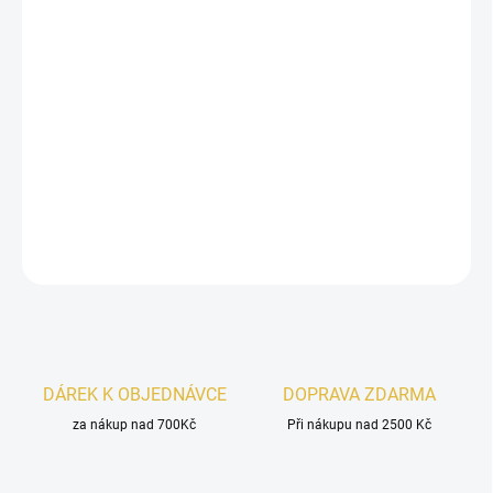
vanilky, pačuli
a
medového květu
, který vytváří sladkou a
svůdnou vůni. Tento exkluzivní parfém je ideální pro každodenní
použití i speciální příležitosti, poskytuje hloubku a sebevědomí,
aniž by byl pronikavý nebo rušivý. Jeho aroma je spíše sladké a
zemité, což jej činí ideálním pro ženy preferující teplé a bohaté
vůně.
VZORKA ZDE
DETAILNÍ INFORMACE
ZEPTAT SE
HLÍDAT
DÁREK K OBJEDNÁVCE
DOPRAVA ZDARMA
za nákup nad 700Kč
Při nákupu nad 2500 Kč