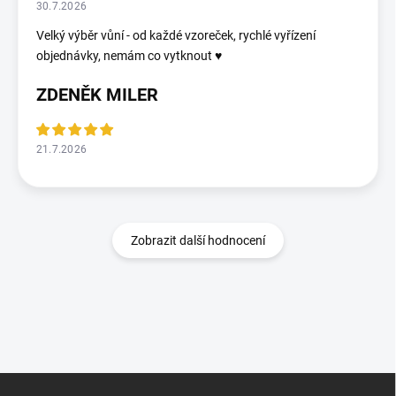
30.7.2026
Velký výběr vůní - od každé vzoreček, rychlé vyřízení
objednávky, nemám co vytknout ♥️
ZDENĚK MILER
21.7.2026
Zobrazit další hodnocení
Z