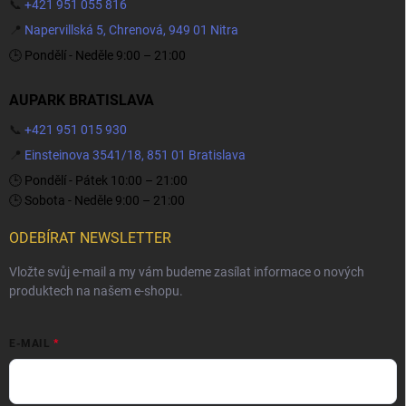
📞
+421 951 055 816
📍
Napervillská 5, Chrenová, 949 01 Nitra
🕒 Pondělí - Neděle 9:00 – 21:00
AUPARK BRATISLAVA
📞
+421 951 015 930
📍
Einsteinova 3541/18, 851 01 Bratislava
🕒 Pondělí - Pátek 10:00 – 21:00
🕒 Sobota - Neděle 9:00 – 21:00
ODEBÍRAT NEWSLETTER
Vložte svůj e-mail a my vám budeme zasílat informace o nových
produktech na našem e-shopu.
E-MAIL