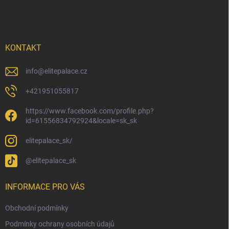
á
p
a
t
í
KONTAKT
info
@
elitepalace.cz
+421951055817
https://www.facebook.com/profile.php?
id=61556834792924&locale=sk_sk
elitepalace_sk/
@elitepalace_sk
INFORMACE PRO VÁS
Obchodní podmínky
Podmínky ochrany osobních údajů