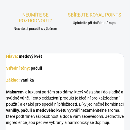
NEUMÍTE SE
SBÍREJTE ROYAL POINTS
ROZHODNOUT?
Uplatníte při dalším nákupu
Nechte si poradit s výběrem
Hlava:
medový květ
Střední tóny:
pačuli
Základ:
vanilka
Makarem
je luxusní parfém pro dámy, který vás zahalí do sladké a
svůdné vůně. Tento exkluzivní produkt je ideální pro každodenní
použití, ale také pro speciální příležitosti. Díky jedinečné kombinaci
vanilky, pačuli
a
medového květu
vytváří nezaměnitelné aroma,
které podtrhne vaši osobnost a dodá vám sebevědomí. Jednotlivé
ingredience jsou pečlivě vybrány a harmonicky se doplňují.