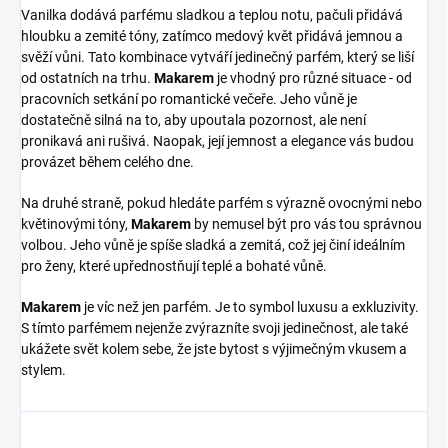
Vanilka dodává parfému sladkou a teplou notu, pačuli přidává
hloubku a zemité tóny, zatímco medový květ přidává jemnou a
svěží vůni. Tato kombinace vytváří jedinečný parfém, který se liší
od ostatních na trhu.
Makarem
je vhodný pro různé situace - od
pracovních setkání po romantické večeře. Jeho vůně je
dostatečně silná na to, aby upoutala pozornost, ale není
pronikavá ani rušivá. Naopak, její jemnost a elegance vás budou
provázet během celého dne.
Na druhé straně, pokud hledáte parfém s výrazně ovocnými nebo
květinovými tóny,
Makarem
by nemusel být pro vás tou správnou
volbou. Jeho vůně je spíše sladká a zemitá, což jej činí ideálním
pro ženy, které upřednostňují teplé a bohaté vůně.
Makarem
je víc než jen parfém. Je to symbol luxusu a exkluzivity.
S tímto parfémem nejenže zvýrazníte svoji jedinečnost, ale také
ukážete svět kolem sebe, že jste bytost s výjimečným vkusem a
stylem.