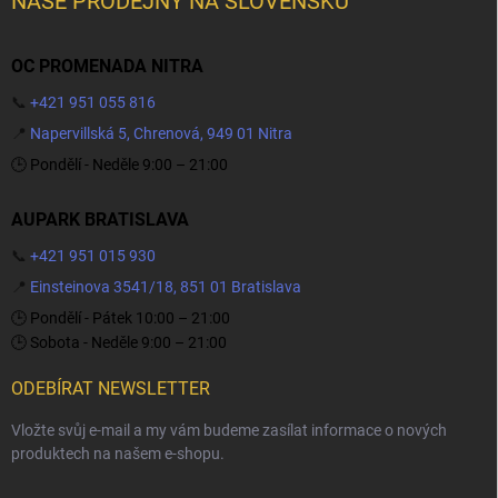
NAŠE PRODEJNY NA SLOVENSKU
OC PROMENADA NITRA
📞
+421 951 055 816
📍
Napervillská 5, Chrenová, 949 01 Nitra
🕒 Pondělí - Neděle 9:00 – 21:00
AUPARK BRATISLAVA
📞
+421 951 015 930
📍
Einsteinova 3541/18, 851 01 Bratislava
🕒 Pondělí - Pátek 10:00 – 21:00
🕒 Sobota - Neděle 9:00 – 21:00
ODEBÍRAT NEWSLETTER
Vložte svůj e-mail a my vám budeme zasílat informace o nových
produktech na našem e-shopu.