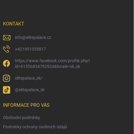
p
a
t
í
KONTAKT
info
@
elitepalace.cz
+421951055817
https://www.facebook.com/profile.php?
id=61556834792924&locale=sk_sk
elitepalace_sk/
@elitepalace_sk
INFORMACE PRO VÁS
Obchodní podmínky
Podmínky ochrany osobních údajů