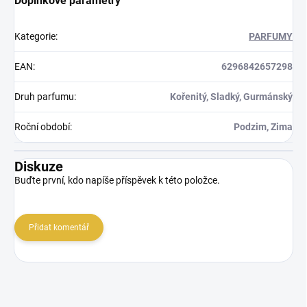
Doplňkové parametry
Kategorie
:
PARFUMY
EAN
:
6296842657298
Druh parfumu
:
Kořenitý, Sladký, Gurmánský
Roční období
:
Podzim, Zima
Diskuze
Buďte první, kdo napíše příspěvek k této položce.
Přidat komentář