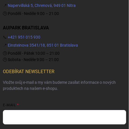
📍
Napervillská 5, Chrenová, 949 01 Nitra
🕒 Pondělí - Neděle 9:00 – 21:00
AUPARK BRATISLAVA
📞
+421 951 015 930
📍
Einsteinova 3541/18, 851 01 Bratislava
🕒 Pondělí - Pátek 10:00 – 21:00
🕒 Sobota - Neděle 9:00 – 21:00
ODEBÍRAT NEWSLETTER
Vložte svůj e-mail a my vám budeme zasílat informace o nových
produktech na našem e-shopu.
E-MAIL