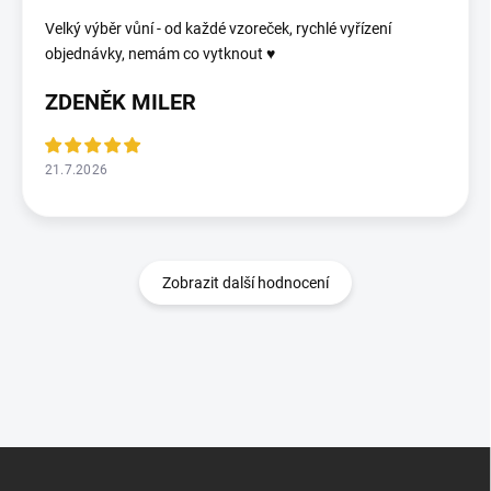
Velký výběr vůní - od každé vzoreček, rychlé vyřízení
objednávky, nemám co vytknout ♥️
ZDENĚK MILER
21.7.2026
Zobrazit další hodnocení
Z
á